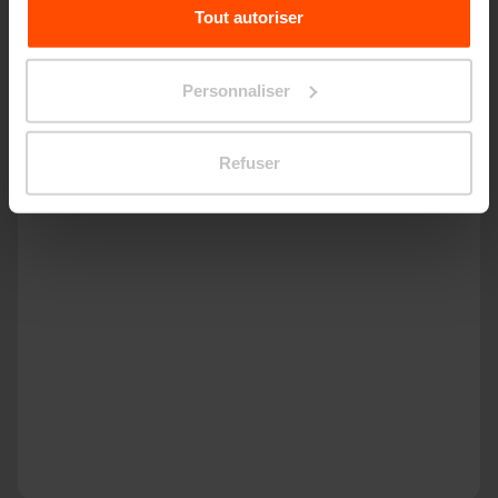
Pour plus d'informations, veuillez consulter le
Tout autoriser
site
Principles Relating to the Processing Personal
Data.
Personnaliser
Refuser
HOPOP500