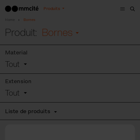
Menu
Produits
Che
Home
Bornes
Produit:
Bornes
Material
Tout
Extension
Tout
Liste de produits