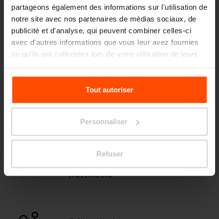
partageons également des informations sur l'utilisation de
Abris pour fumeurs
notre site avec nos partenaires de médias sociaux, de
publicité et d'analyse, qui peuvent combiner celles-ci
avec d'autres informations que vous leur avez fournies
ou qu'ils ont collectées lors de votre utilisation de leurs
Abris vélos
services.
Pour plus d'informations, veuillez consulter le
Tout autoriser
site
Principles Relating to the Processing Personal
Data.
Tables
Personnaliser
Refuser
Appuis vélos / support pour
trottinette