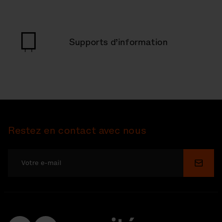
Supports d’information
Restez en contact avec nous
Soume