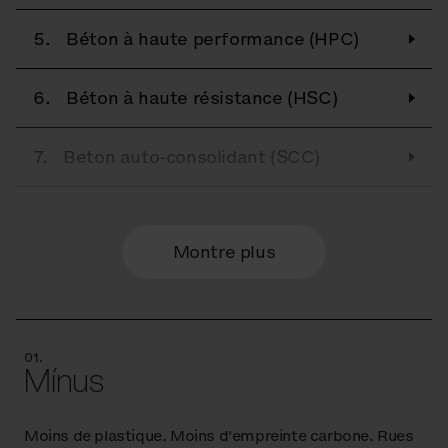
5.
Béton à haute performance (HPC)
6.
Béton à haute résistance (HSC)
7.
Beton auto-consolidant (SCC)
8.
Le bois
Montre plus
9.
Resysta
10.
Contreplaqué
01.
Mínus
11.
Le verre
Moins de plastique. Moins d'empreinte carbone. Rues