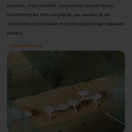
12.
pastilles Citépin
polluées. Objets brûlés. Le matériau appelé Mínus
transforme les filets de pêche, les claviers et les
13.
Le stratifié à haute pression (HPL)
télévisions en panneaux recyclés adaptés aux espaces
publics.
14.
Toit vert
...
En savoir plus
15.
Panneau solaire
16.
Panneau sandwich
17.
Caoutchouc
18.
Rembourrage textile