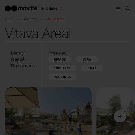
Meniu
Produse
Cau
Home
Referințe
Vltava Areal
Vltava Areal
Locații:
Produse:
České
RIVAGE
VERA
Budějovice
EDGETYRE
PRAX
PORTIQOA
Anterior
Următorul