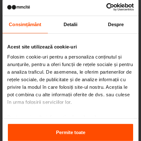
Consimțământ
Detalii
Despre
Acest site utilizează cookie-uri
Folosim cookie-uri pentru a personaliza conținutul și
anunțurile, pentru a oferi funcții de rețele sociale și pentru
a analiza traficul. De asemenea, le oferim partenerilor de
rețele sociale, de publicitate și de analize informații cu
privire la modul în care folosiți site-ul nostru. Aceștia le
pot combina cu alte informații oferite de dvs. sau culese
în urma folosirii serviciilor lor.
Seattle – Popup park
Pentru mai multe informații, vă rugăm să
vizitați
Principles Relating to the Processing Personal
Data.
Permite toate