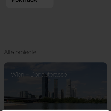
Alte proiecte
Wien – Donauterasse