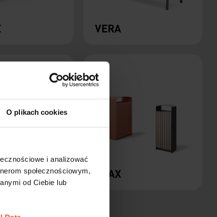
E
VERA
O plikach cookies
ołecznościowe i analizować
artnerom społecznościowym,
YRE
PRAX
anymi od Ciebie lub