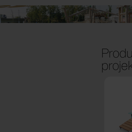
Produ
proje