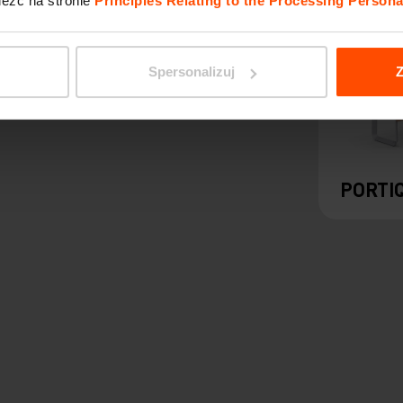
leźć na stronie
Principles Relating to the Processing Persona
Spersonalizuj
Z
PORTI