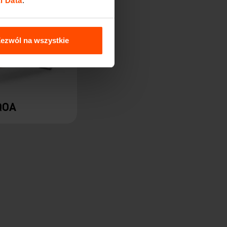
l Data
.
ezwól na wszystkie
QOA