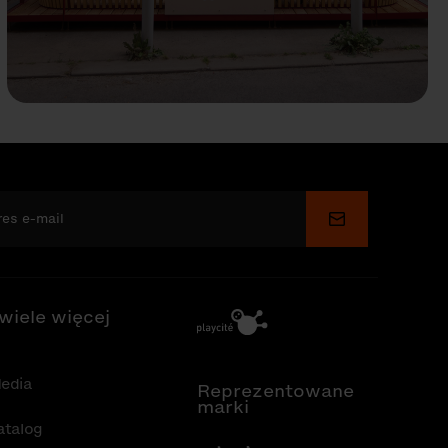
Wyślij
 wiele więcej
edia
Reprezentowane
marki
atalog