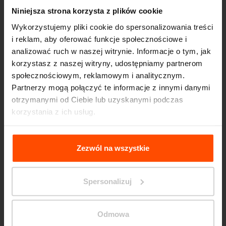
Niniejsza strona korzysta z plików cookie
Wykorzystujemy pliki cookie do spersonalizowania treści
i reklam, aby oferować funkcje społecznościowe i
analizować ruch w naszej witrynie. Informacje o tym, jak
korzystasz z naszej witryny, udostępniamy partnerom
społecznościowym, reklamowym i analitycznym.
Partnerzy mogą połączyć te informacje z innymi danymi
otrzymanymi od Ciebie lub uzyskanymi podczas
korzystania z ich usług.
Więcej informacji można znaleźć na stronie
Principles
Relating to the Processing Personal Data
.
Zezwól na wszystkie
Spersonalizuj
Marshall Plaza, New York
Odmowa