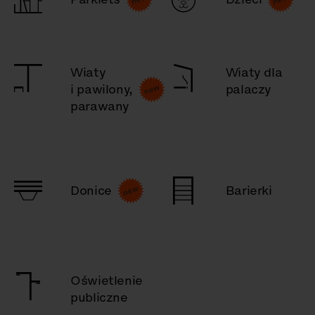
Wiaty
Wiaty dla
i pawilony,
palaczy
parawany
Donice
Barierki
Oświetlenie
publiczne