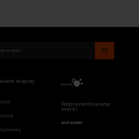
Wyślij
 wiele więcej
edia
Reprezentowane
marki
atalog
Out-Sider
spieramy