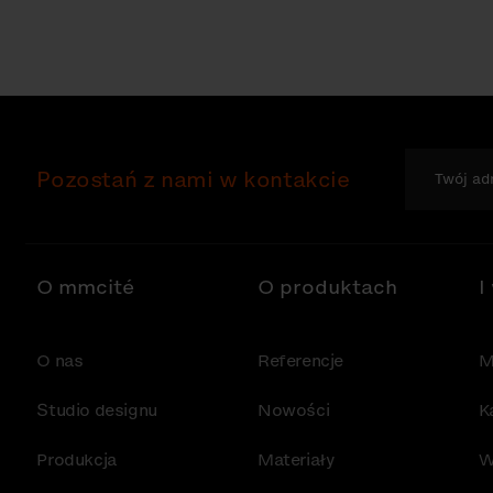
Pozostań z nami w kontakcie
O mmcité
O produktach
I
O nas
Referencje
M
Studio designu
Nowości
K
Produkcja
Materiały
W