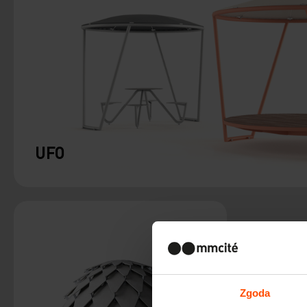
UFO
Zgoda