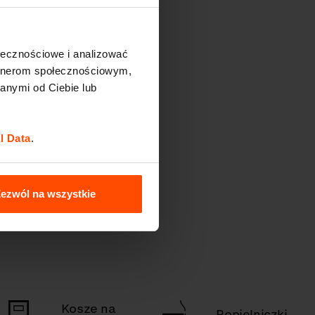
ołecznościowe i analizować
artnerom społecznościowym,
anymi od Ciebie lub
l Data
.
ezwól na wszystkie
Kosze na
Popielniczki