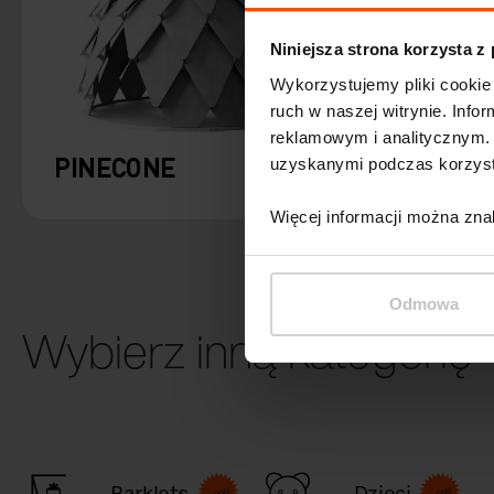
Niniejsza strona korzysta z
Wykorzystujemy pliki cookie 
ruch w naszej witrynie. Inf
reklamowym i analitycznym. 
PINECONE
uzyskanymi podczas korzysta
Więcej informacji można zna
Odmowa
Wybierz inną kategorię
Parklets
Dzieci