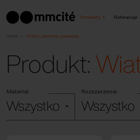
Produkty
Referencje
Home
Wiaty i pawilony, parawany
Produkt:
Wiat
Material
Rozszerzenie
Wszystko
Wszystko