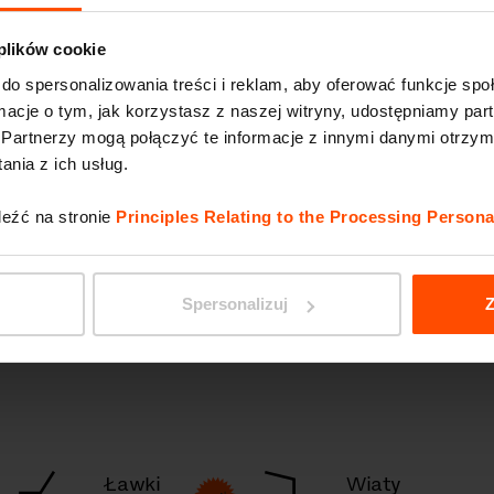
 plików cookie
do spersonalizowania treści i reklam, aby oferować funkcje sp
ormacje o tym, jak korzystasz z naszej witryny, udostępniamy p
Partnerzy mogą połączyć te informacje z innymi danymi otrzym
nia z ich usług.
leźć na stronie
Principles Relating to the Processing Persona
Spersonalizuj
Z
Ławki
Wiaty