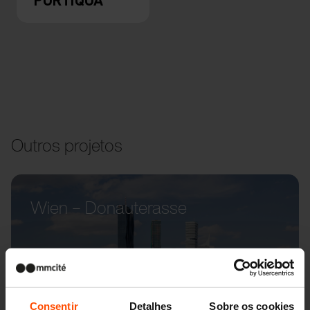
Outros projetos
Wien – Donauterasse
Consentir
Detalhes
Sobre os cookies