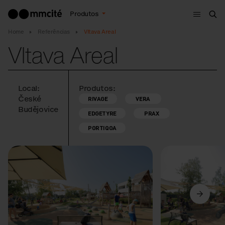
Menu
Produtos
Bus
Home
Referências
Vltava Areal
Vltava Areal
Local:
Produtos:
České
RIVAGE
VERA
Budějovice
EDGETYRE
PRAX
PORTIQOA
Anterior
Seguinte