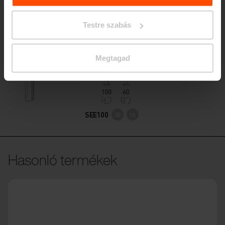
acélszerkezet, LED világítás
Testre szabás
Megtagad
SEE100
Hasonló termékek