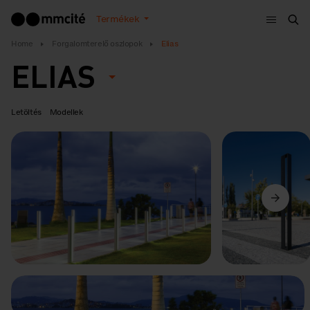
Menü
Termékek
Ker
Home
Forgalomterelő oszlopok
Elias
ELIAS
Letöltés
Modellek
Előző
Következő