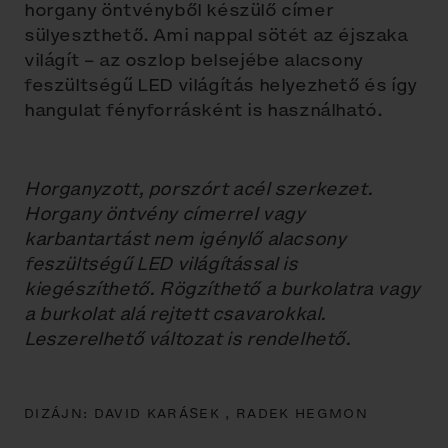
horgany öntvényből készülő címer
sülyeszthető. Ami nappal sötét az éjszaka
világít – az oszlop belsejébe alacsony
feszültségű LED világítás helyezhető és így
hangulat fényforrásként is használható.
Horganyzott, porszórt acél szerkezet.
Horgany öntvény címerrel vagy
karbantartást nem igénylő alacsony
feszültségű LED világítással is
kiegészíthető. Rögzíthető a burkolatra vagy
a burkolat alá rejtett csavarokkal.
Leszerelhető változat is rendelhető.
DIZÁJN:
DAVID KARÁSEK ,
RADEK HEGMON