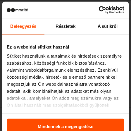
SE350
Forgalomterelő oszlop
Beleegyezés
Részletek
A sütikről
acél szerkezet, alumínium levehető betét fényvisszaverő fóliával,
kivehető oszlop
Ez a weboldal sütiket használ
Sütiket használunk a tartalmak és hirdetések személyre
szabásához, közösségi funkciók biztosításához,
valamint weboldalforgalmunk elemzéséhez. Ezenkívül
közösségi média-, hirdető- és elemező partnereinkkel
megosztjuk az Ön weboldalhasználatra vonatkozó
adatait, akik kombinálhatják az adatokat más olyan
SE350
adatokkal, amelyeket Ön adott meg számukra vagy az
Ön által használt más szolgáltatásokból gyűjtöttek.
További információért kérjük, látogasson el a
Principles
SEE100
Világító forgalomterelő oszlop
Relating to the Processing. Personal Data
.
Mindennek a megengedése