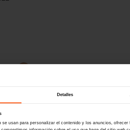
Jatoba FSC®
C167403
Detalles
s
b se usan para personalizar el contenido y los anuncios, ofrecer
s, compartimos información sobre el uso que haga del sitio web 