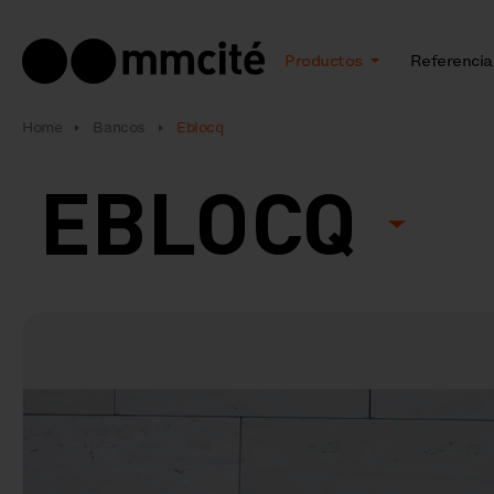
Productos
Referencia
Home
Bancos
Eblocq
EBLOCQ