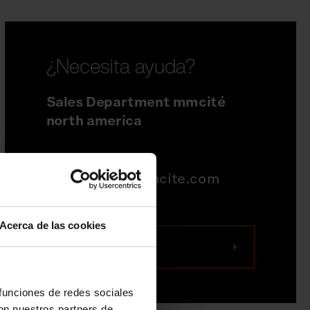
¿Necesita ayuda?
Sales Department mmcité
north america
704-995-1942
quotations@mmcite.com
Acerca de las cookies
Contáctenos
 funciones de redes sociales
con nuestros partners de