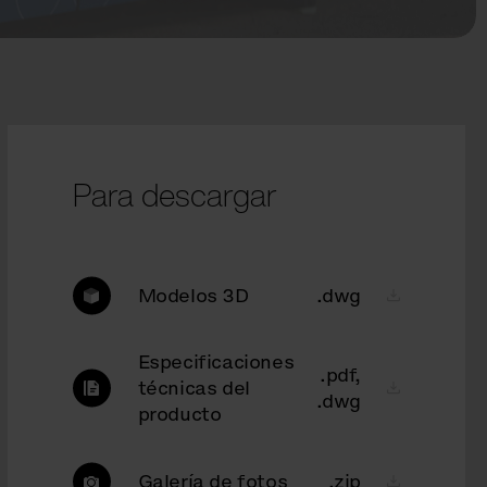
Para descargar
Modelos 3D
.dwg
Especificaciones
.pdf,
técnicas del
.dwg
producto
Galería de fotos
.zip