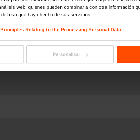
 análisis web, quienes pueden combinarla con otra información q
r del uso que haya hecho de sus servicios.
e
Cargador USB
etas
e
Principles Relating to the Processing Personal Data.
Personalizar