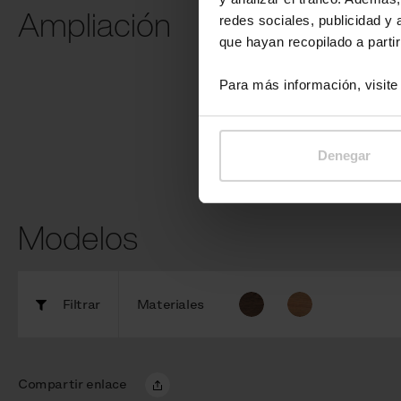
Ampliación
redes sociales, publicidad y
que hayan recopilado a parti
Recargador d
electro-bicicl
Para más información, visit
Denegar
Modelos
Filtrar
Materiales
Compartir enlace