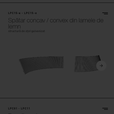
LPC15-a - LPC15-e
Spătar concav / convex din lamele de
lemn
structură de oțel galvanizat
LPC01 - LPC11