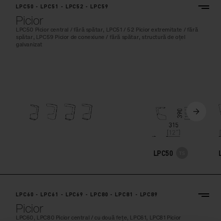
LPC50 - LPC51 - LPC52 - LPC59
Picior
LPC50 Picior central / fără spătar, LPC51 / 52 Picior extremitate / fără
spătar, LPC59 Picior de conexiune / fără spătar, structură de oțel
galvanizat
LPC50
LPC60 - LPC61 - LPC69 - LPC80 - LPC81 - LPC89
Picior
LPC60, LPC80 Picior central / cu două fețe, LPC61, LPC81 Picior