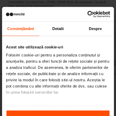
extremitate / cu două fețe, LPC69, LPC89 Picior de conexiune / cu două
fete, structură de oțel galvanizat
Consimțământ
Detalii
Despre
Acest site utilizează cookie-uri
Folosim cookie-uri pentru a personaliza conținutul și
anunțurile, pentru a oferi funcții de rețele sociale și pentru
LPC60
a analiza traficul. De asemenea, le oferim partenerilor de
rețele sociale, de publicitate și de analize informații cu
privire la modul în care folosiți site-ul nostru. Aceștia le
LPC70 - LPC71 - LPC72 - LPC79
pot combina cu alte informații oferite de dvs. sau culese
Picior
în urma folosirii serviciilor lor.
LPC70 Picior central, LPC71 / 72 Picior extremitate, LPC79 Picior de
conexiune, structură de oțel
Pentru mai multe informații, vă rugăm să
vizitați
Principles Relating to the Processing Personal