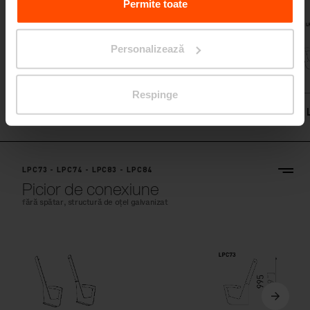
Data.
Permite toate
Personalizează
Respinge
LPC70
LPC73 - LPC74 - LPC83 - LPC84
Picior de conexiune
fără spătar, structură de oțel galvanizat