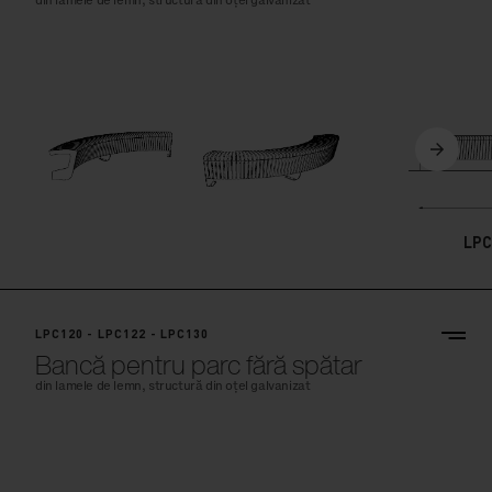
din lamele de lemn, structură din oțel galvanizat
LPC
LPC120 - LPC122 - LPC130
Bancă pentru parc fără spătar
din lamele de lemn, structură din oțel galvanizat