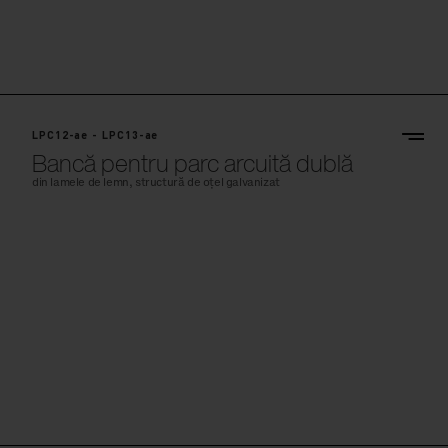
LPC11-a
LPC12-ae - LPC13-ae
Bancă pentru parc arcuită dublă
din lamele de lemn, structură de oțel galvanizat