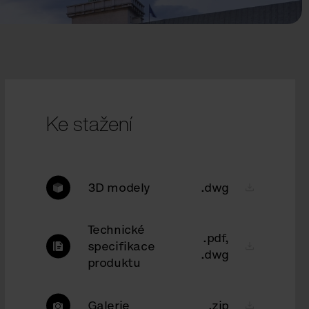
Ke stažení
3D modely
.dwg
Technické
.pdf,
specifikace
.dwg
produktu
Galerie
.zip