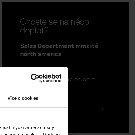
Chcete se na něco
doptat?
Sales Department mmcité
north america
704-995-1942
quotations@mmcite.com
Více o cookies
Kontaktujte nás
ěvnosti využíváme soubory
, inzerci a analýzy. Partneři