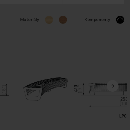
Materiály
Komponenty
LPC1