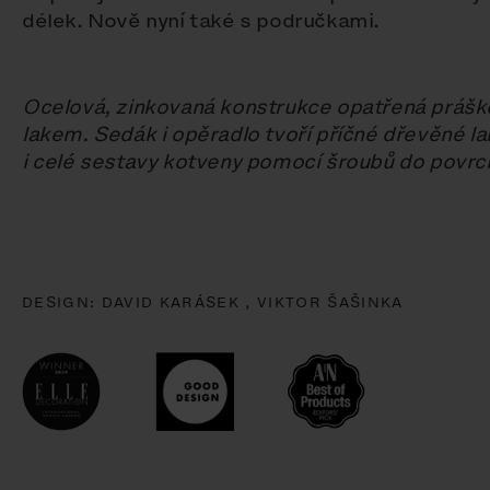
délek. Nově nyní také s područkami.
Ocelová, zinkovaná konstrukce opatřená práš
lakem. Sedák i opěradlo tvoří příčné dřevěné la
i celé sestavy kotveny pomocí šroubů do povrc
DESIGN:
DAVID KARÁSEK ,
VIKTOR ŠAŠINKA