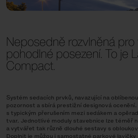
Neposedně rozvlněná pro
pohodlné posezení. To je
Compact.
Systém sedacích prvků, navazující na oblíbeno
pozornost a sbírá prestižní designová ocenění. 
s typickým přerušením mezi sedákem a opěradl
tvar. Jednotlivé moduly stavebnice lze témě
a vytvářet tak různě dlouhé sestavy s oblouko
Doplnit je můžou i samostatné parkové lavičky