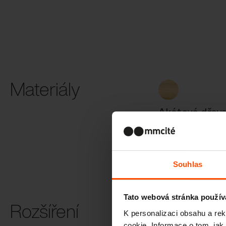
Materiály
Akátové dřev
Souhlas
Tato webová stránka použív
Rozšíření
K personalizaci obsahu a re
cookie. Informace o tom, jak