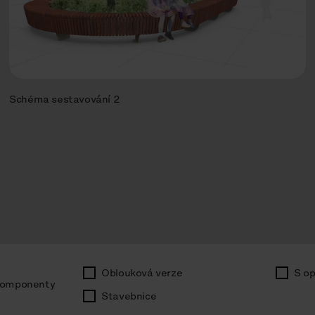
Schéma sestavování 2
Oblouková verze
S o
omponenty
Stavebnice