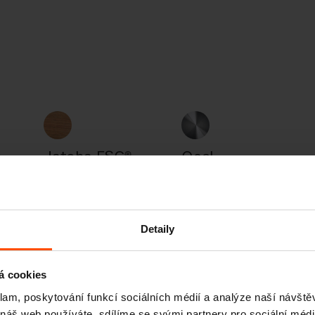
o
Jatoba FSC®
Ocel
C167403
Detaily
á cookies
klam, poskytování funkcí sociálních médií a analýze naší návšt
 náš web používáte, sdílíme se svými partnery pro sociální média