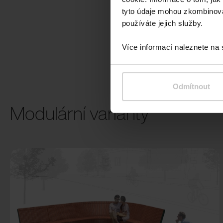
USB napájení
tyto údaje mohou zkombinovat
používáte jejich služby.
Více informací naleznete na
Odmítnout
Modulární varianty