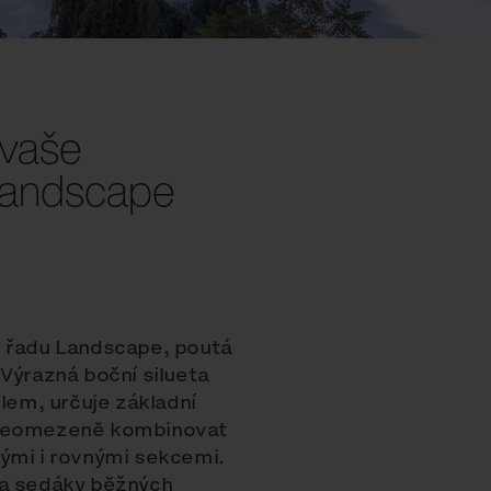
 vaše
 Landscape
u řadu Landscape, poutá
Výrazná boční silueta
em, určuje základní
ř neomezeně kombinovat
vými i rovnými sekcemi.
 a sedáky běžných