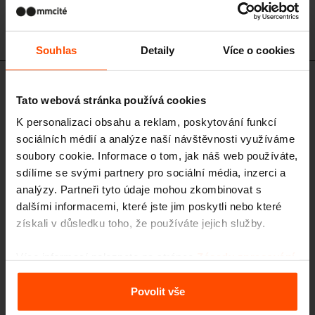
Souhlas
Detaily
Více o cookies
LBQ155 - LBQ156 - LBQ175
Tato webová stránka používá cookies
Parková lavička s opěradlem a
područkami
K personalizaci obsahu a reklam, poskytování funkcí
sociálních médií a analýze naší návštěvnosti využíváme
ocelová konstrukce, sedák i opěradlo z masivních desek a lamel, ocelové
područky
soubory cookie. Informace o tom, jak náš web používáte,
sdílíme se svými partnery pro sociální média, inzerci a
analýzy. Partneři tyto údaje mohou zkombinovat s
dalšími informacemi, které jste jim poskytli nebo které
získali v důsledku toho, že používáte jejich služby.
Více informací naleznete na stránce
Zásady zpracování
osobních údajů
.
Povolit vše