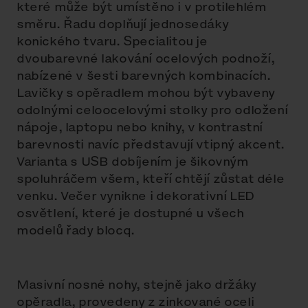
které může být umístěno i v protilehlém
směru. Řadu doplňují jednosedáky
konického tvaru. Specialitou je
dvoubarevné lakování ocelových podnoží,
nabízené v šesti barevných kombinacích.
Lavičky s opěradlem mohou být vybaveny
odolnými celoocelovými stolky pro odložení
nápoje, laptopu nebo knihy, v kontrastní
barevnosti navíc představují vtipný akcent.
Varianta s USB dobíjením je šikovným
spoluhráčem všem, kteří chtějí zůstat déle
venku. Večer vynikne i dekorativní LED
osvětlení, které je dostupné u všech
modelů řady blocq.
Masivní nosné nohy, stejně jako držáky
opěradla, provedeny z zinkované oceli