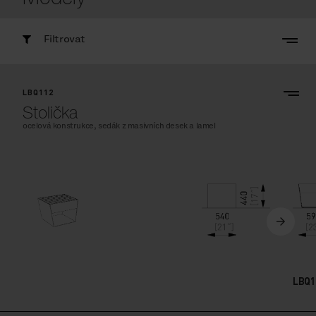
Filtrovat
LBQ112
Stolička
ocelová konstrukce, sedák z masivních desek a lamel
LBQ1