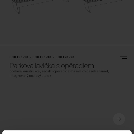
LBQ150-10 - LBQ150-30 - LBQ170-20
Parková lavička s opěradlem
ocelová konstrukce, sedák i opěradlo z masivních desek a lamel,
integrovaný ocelový stolek