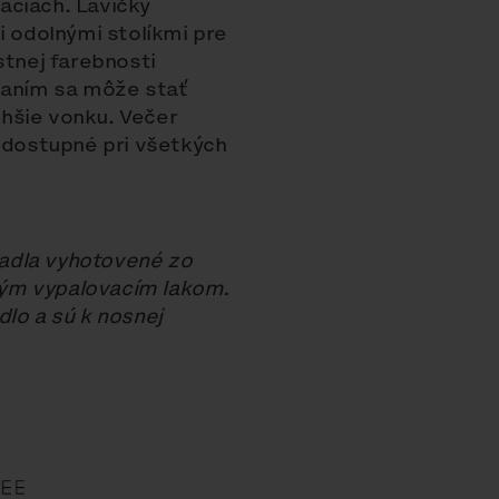
áciach. Lavičky
odolnými stolíkmi pre
stnej farebnosti
íjaním sa môže stať
hšie vonku. Večer
e dostupné pri všetkých
adla vyhotovené zo
vým vypalovacím lakom.
dlo a sú k nosnej