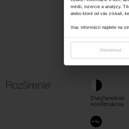
médií, inzercie a analýzy. Tí
alebo ktoré od vás získali, ke
Viac informácií nájdete na s
Oceľ
Odmietnuť
Rozšírenie
Dvojfarebná
konštrukcia