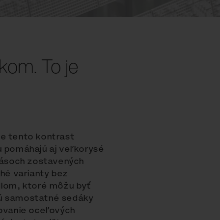
kom. To je
ne tento kontrast
u pomáhajú aj veľkorysé
pásoch zostavených
hé varianty bez
dlom, ktoré môžu byť
jú samostatné sedáky
kovanie oceľových