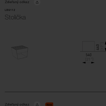
Zdieľaný odkaz
LBQ112
Stolička
Zdieľaný odkaz
New