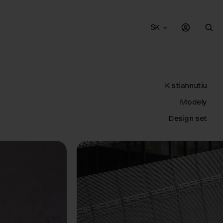
SK
Vyh
K stiahnutiu
Modely
Design set