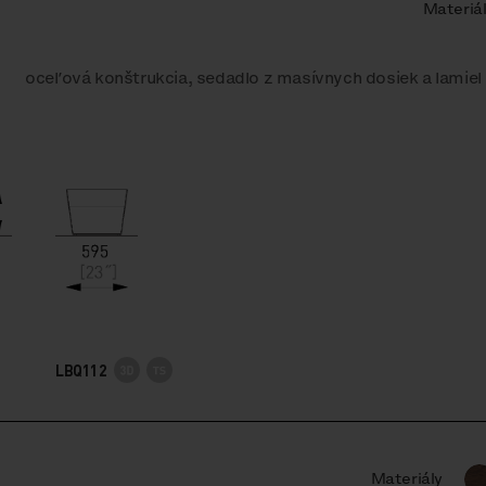
Materiá
oceľová konštrukcia, sedadlo z masívnych dosiek a lamiel
LBQ112
Materiály