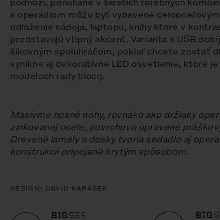
podnoží, ponúkané v šiestich farebných kombin
s operadlom môžu byť vybavené celooceľovými 
odloženie nápoja, laptopu, knihy ktoré v kontra
predstavujú vtipný akcent. Varianta s USB dob
šikovným spoluhráčom, pokiaľ chcete zostať dl
vynikne aj dekoratívne LED osvetlenie, ktoré j
modeloch rady blocq.
Masívme nosné nohy, rovnako ako držiaky oper
zinkovanej ocele, povrchovo upravené práško
Drevené lamely a dosky tvoria sedadlo aj opera
konštrukcii pripojené krytým spôsobom.
DESIGN:
DAVID KARÁSEK