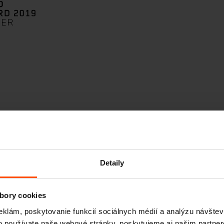
Detaily
bory cookies
Jatoba FSC®
Resysta
eklám, poskytovanie funkcií sociálnych médií a analýzu návšte
C167403
o používate naše webové stránky, poskytujeme aj našim partner