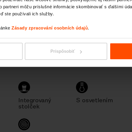
to partneri môžu príslušné informácie skombinovať s ďalšími údaj
ď ste používali ich služby.
tránke
Zásady zpracování osobních údajů
.
Prispôsobiť
Integrovaný
S osvetlením
stolček