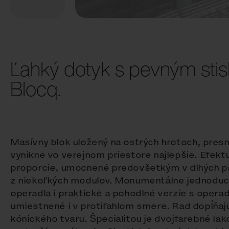
Ľahký dotyk s pevným stis
Blocq.
Masívny blok uložený na ostrých hrotoch, pres
vynikne vo verejnom priestore najlepšie. Efekt
proporcie, umocnené predovšetkým v dlhých 
z niekoľkých modulov. Monumentálne jednoduc
operadla i praktické a pohodlné verzie s opera
umiestnené i v protiľahlom smere. Rad dopĺňa
kónického tvaru. Špecialitou je dvojfarebné la