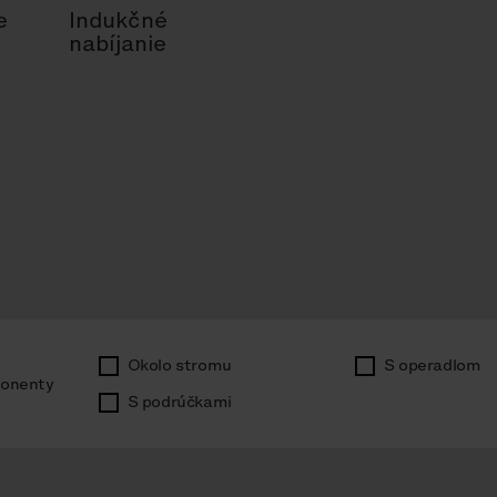
e
Indukčné
nabíjanie
Okolo stromu
S operadlom
onenty
S podrúčkami