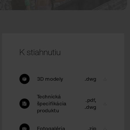
K stiahnutiu
3D modely
.dwg
Technická
.pdf,
špecifikácia
.dwg
produktu
Fotogaléria
.zip