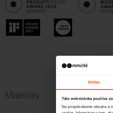
Súhlas
Materiály
Táto webstránka používa sú
Termodrevo
Na prispôsobenie obsahu a r
cookie. Informácie o tom, ak