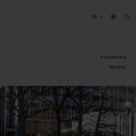
SK
Vyh
K stiahnutiu
Modely