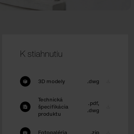
K stiahnutiu
3D modely
.dwg
Technická
.pdf,
špecifikácia
.dwg
produktu
Fotogaléria
.zip