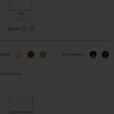
VLA152
eriály
Komponenty
ených lamiel