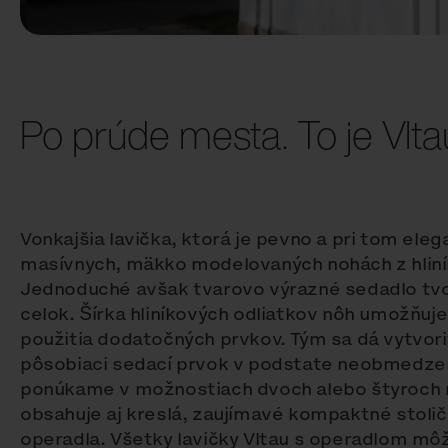
Po prúde mesta. To je Vlta
Vonkajšia lavička, ktorá je pevno a pri tom ele
masívnych, mäkko modelovaných nohách z hliníko
Jednoduché avšak tvarovo výrazné sedadlo tvo
celok. Šírka hliníkových odliatkov nôh umožňuje
použitia dodatočných prvkov. Tým sa dá vytvo
pôsobiaci sedací prvok v podstate neobmedzen
ponúkame v možnostiach dvoch alebo štyroch n
obsahuje aj kreslá, zaujímavé kompaktné stolič
operadla. Všetky lavičky Vltau s operadlom mô