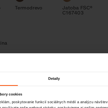
o
Termodrevo
Jatoba FSC®
C167403
tina
Detaily
bory cookies
eklám, poskytovanie funkcií sociálnych médií a analýzu návšte
o používate naše webové stránky, poskytujeme aj našim partner