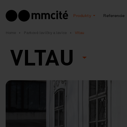
Produkty
Referencie
Home
Parkové lavičky a lavice
Vltau
VLTAU