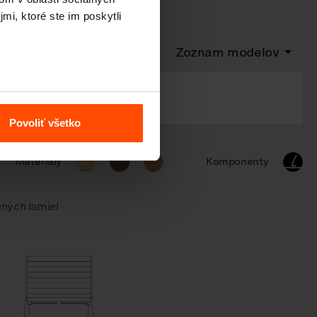
mi, ktoré ste im poskytli
Zoznam modelov
mi
Povoliť všetko
Materiály
Komponenty
ených lamiel