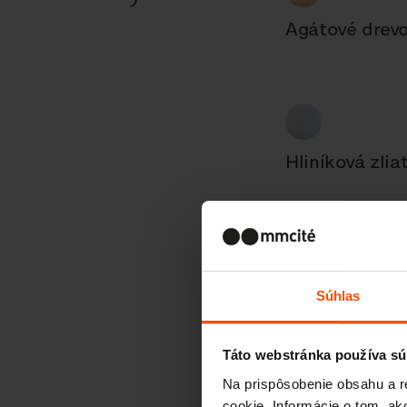
Agátové drev
Hliníková zlia
Súhlas
Táto webstránka používa sú
Na prispôsobenie obsahu a r
cookie. Informácie o tom, ak