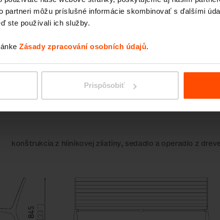
to partneri môžu príslušné informácie skombinovať s ďalšími údaj
ď ste používali ich služby.
tránke
Zásady zpracování osobních údajů
.
Komponenty
S operadlom
S podrúčka
Prispôsobiť
konštrukcia z hliníkovej zliatiny, sedadlo a operadlo z drev