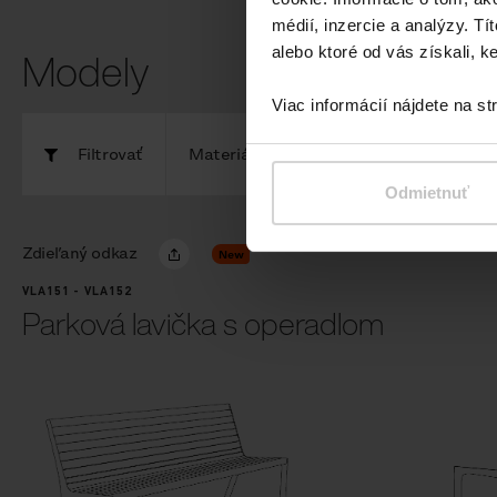
médií, inzercie a analýzy. Tí
Modely
alebo ktoré od vás získali, ke
Viac informácií nájdete na s
Filtrovať
Materiály
Odmietnuť
Zdieľaný odkaz
New
VLA151 - VLA152
Parková lavička s operadlom