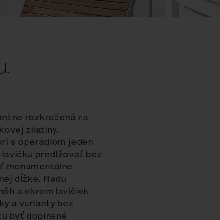
u.
gantne rozkročená na
vej zliatiny.
rí s operadlom jeden
 lavičku predlžovať bez
riť monumentálne
ej dĺžke. Radu
ôh a okrem lavičiek
ky a varianty bez
žu byť doplnené