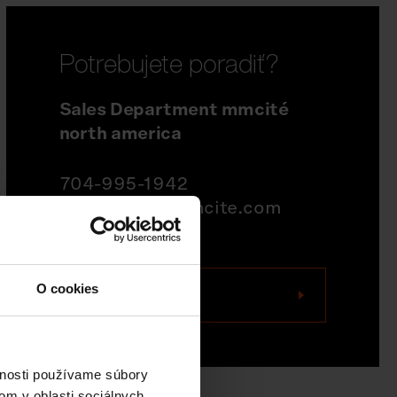
Potrebujete poradiť?
Sales Department mmcité
north america
704-995-1942
quotations@mmcite.com
O cookies
Kontaktujte nás
vnosti používame súbory
om v oblasti sociálnych