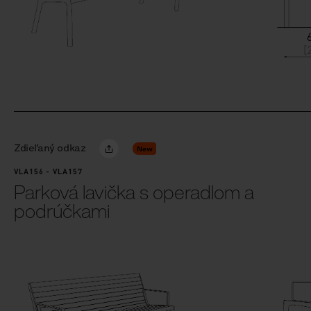
Zdieľaný odkaz
New
VLA156 - VLA157
Parková lavička s operadlom a
podrúčkami