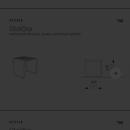
STC212
Stolička
oceľová konštrukcia, sedák z oceľových guľatín
STC112