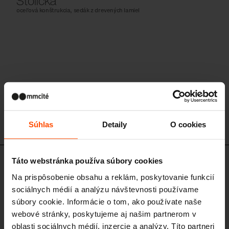
Stolička
oceľová konštrukcia, sedák z drevených lamiel
Súhlas
Detaily
O cookies
Táto webstránka používa súbory cookies
STC412
Stolička
Na prispôsobenie obsahu a reklám, poskytovanie funkcií
sociálnych médií a analýzu návštevnosti používame
oceľová konštrukcia, sedák z HPL
súbory cookie. Informácie o tom, ako používate naše
webové stránky, poskytujeme aj našim partnerom v
oblasti sociálnych médií, inzercie a analýzy. Títo partneri