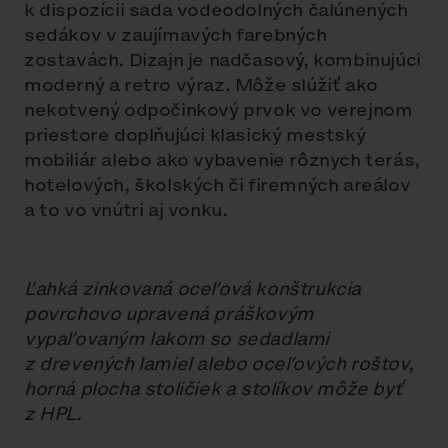
k dispozícii sada vodeodolných čalúnených
sedákov v zaujímavých farebných
zostavách. Dizajn je nadčasový, kombinujúci
moderný a retro výraz. Môže slúžiť ako
nekotvený odpočinkový prvok vo verejnom
priestore doplňujúci klasický mestský
mobiliár alebo ako vybavenie rôznych terás,
hotelových, školských či firemných areálov
a to vo vnútri aj vonku.
Ľahká zinkovaná oceľová konštrukcia
povrchovo upravená práškovým
vypaľovaným lakom so sedadlami
z drevených lamiel alebo oceľových roštov,
horná plocha stoličiek a stolíkov môže byť
z HPL.