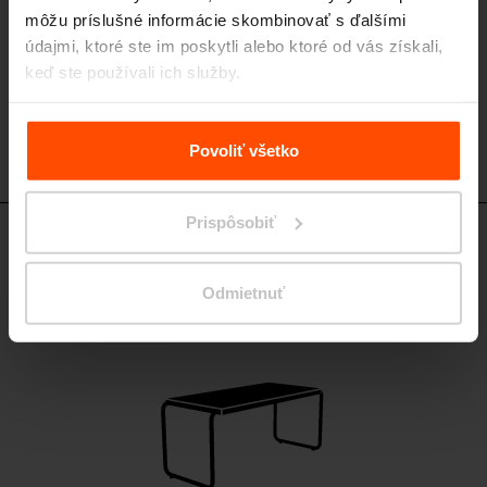
môžu príslušné informácie skombinovať s ďalšími
údajmi, ktoré ste im poskytli alebo ktoré od vás získali,
keď ste používali ich služby.
Viac informácií nájdete na stránke
Zásady zpracování
osobních údajů
.
Povoliť všetko
Prispôsobiť
Design set
Odmietnuť