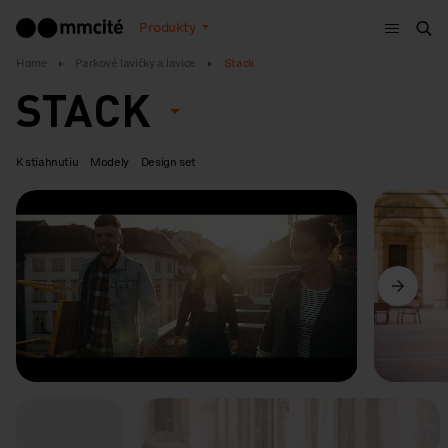
Menu
Produkty
Vyh
Home
Parkové lavičky a lavice
Stack
STACK
K stiahnutiu
Modely
Design set
Predchádzajúci
Ďalší