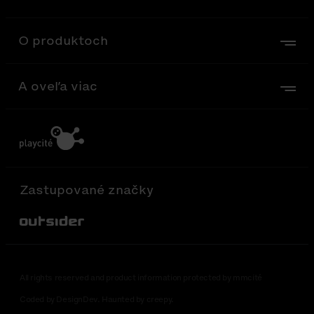
O produktoch
A oveľa viac
Zastupované značky
Out-Sider
All rights reserved and product information protected by mmcité
Coded by DesignDev. Haunted by creepy.