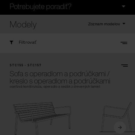
Potrebujete poradiť?
Modely
Zoznam modelov
Filtrovať
STC155 - STC157
Sofa s operadlom a podrúčkami /
kreslo s operadlom a podrúčkami
oceľová konštrukcia, operadlo a sedák z drevených lamiel