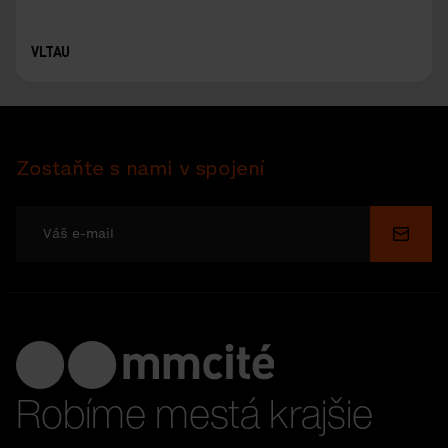
VLTAU
Zostaňte s nami v spojení
Odosl
Robíme mestá krajšie