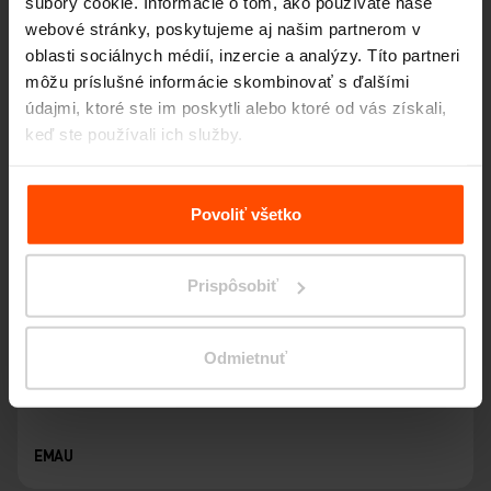
súbory cookie. Informácie o tom, ako používate naše
webové stránky, poskytujeme aj našim partnerom v
oblasti sociálnych médií, inzercie a analýzy. Títo partneri
môžu príslušné informácie skombinovať s ďalšími
údajmi, ktoré ste im poskytli alebo ktoré od vás získali,
keď ste používali ich služby.
Viac informácií nájdete na stránke
Zásady zpracování
osobních údajů
.
Povoliť všetko
Prispôsobiť
Odmietnuť
EMAU