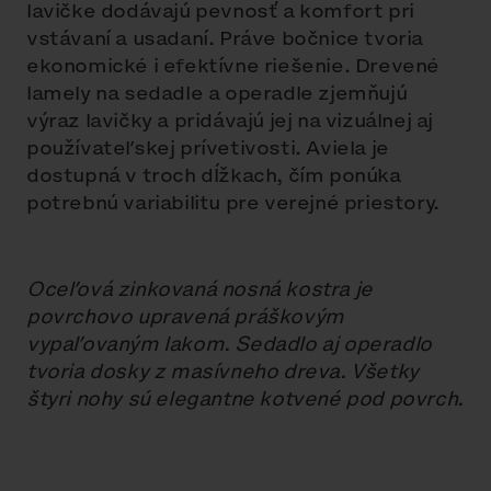
lavičke dodávajú pevnosť a komfort pri
vstávaní a usadaní. Práve bočnice tvoria
ekonomické i efektívne riešenie. Drevené
lamely na sedadle a operadle zjemňujú
výraz lavičky a pridávajú jej na vizuálnej aj
používateľskej prívetivosti. Aviela je
dostupná v troch dĺžkach, čím ponúka
potrebnú variabilitu pre verejné priestory.
Oceľová zinkovaná nosná kostra je
povrchovo upravená práškovým
vypaľovaným lakom. Sedadlo aj operadlo
tvoria dosky z masívneho dreva. Všetky
štyri nohy sú elegantne kotvené pod povrch.