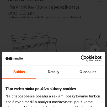
AVL155 - AVL156 - AVL157
Parková lavička s operadlom a
podrúčkami
oceľová konštrukcia, sedadlo i operadlo z drevených dosiek
Súhlas
Detaily
O cookies
Podobné produkty
Táto webstránka používa súbory cookies
Na prispôsobenie obsahu a reklám, poskytovanie funkcií
sociálnych médií a analýzu návštevnosti používame