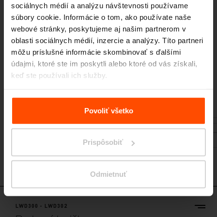
sociálnych médií a analýzu návštevnosti používame
Parková lavička
súbory cookie. Informácie o tom, ako používate naše
sedadlo a operadlo z masívnych dosiek, oceľové nohy
webové stránky, poskytujeme aj našim partnerom v
oblasti sociálnych médií, inzercie a analýzy. Títo partneri
môžu príslušné informácie skombinovať s ďalšími
údajmi, ktoré ste im poskytli alebo ktoré od vás získali,
keď ste používali ich služby.
Viac informácií nájdete na stránke
Zásady zpracování
osobních údajů
.
Povoliť všetko
Prispôsobiť
Odmietnuť
LWD300 - LWD302