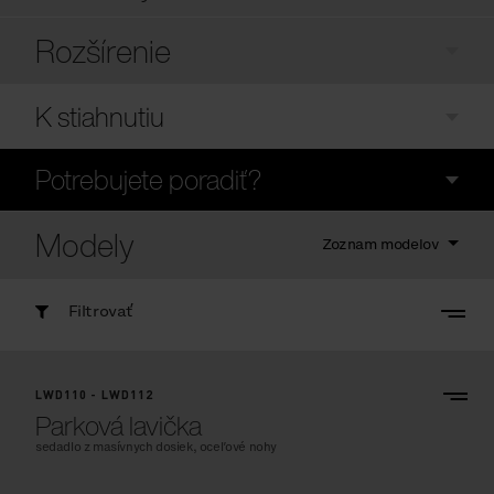
Rozšírenie
K stiahnutiu
Potrebujete poradiť?
Modely
Zoznam modelov
Filtrovať
LWD110 - LWD112
Parková lavička
sedadlo z masívnych dosiek, oceľové nohy