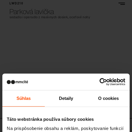
LWD210
Parková lavička
sedadlo i operadlo z masívnych dosiek, oceľové nohy
Súhlas
Detaily
O cookies
Táto webstránka používa súbory cookies
Na prispôsobenie obsahu a reklám, poskytovanie funkcií
LWD200