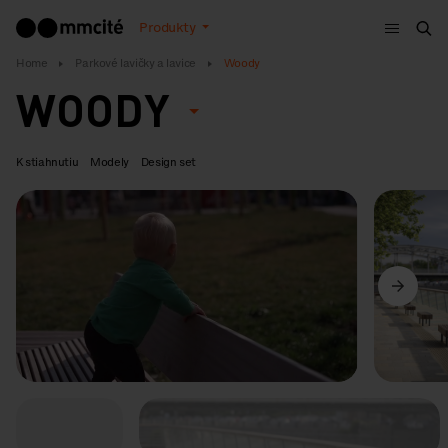
Menu
Produkty
Vyh
Home
Parkové lavičky a lavice
Woody
WOODY
K stiahnutiu
Modely
Design set
Predchádzajúci
Ďalší