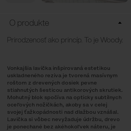
O produkte
Prirodzenosť ako princíp. To je Woody.
Vonkajšia lavička inšpirovaná estetikou
uskladneného reziva je tvorená masívnym
roštom z drevených dosiek pevne
stiahnutých šesticou antikorových skrutiek.
Mohutný blok spočíva na opticky subtílnych
oceľových nožičkách, akoby sa v celej
svojej ťažkopádnosti nad dlažbou vznášal.
Lavička si vôbec nevyžaduje údržbu, drevo
je ponechané bez akéhokoľvek náteru, je