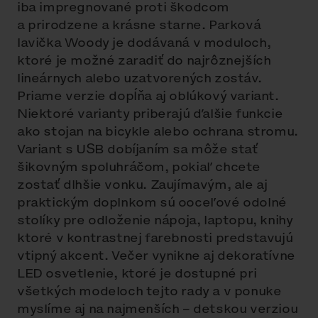
iba impregnované proti škodcom
a prirodzene a krásne starne. Parková
lavička Woody je dodávaná v moduloch,
ktoré je možné zaradiť do najrôznejších
lineárnych alebo uzatvorených zostáv.
Priame verzie dopĺňa aj oblúkový variant.
Niektoré varianty priberajú ďalšie funkcie
ako stojan na bicykle alebo ochrana stromu.
Variant s USB dobíjaním sa môže stať
šikovným spoluhráčom, pokiaľ chcete
zostať dlhšie vonku. Zaujímavým, ale aj
praktickým doplnkom sú ooceľové odolné
stolíky pre odloženie nápoja, laptopu, knihy
ktoré v kontrastnej farebnosti predstavujú
vtipný akcent. Večer vynikne aj dekoratívne
LED osvetlenie, ktoré je dostupné pri
všetkých modeloch tejto rady a v ponuke
myslíme aj na najmenších – detskou verziou