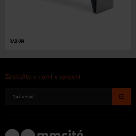
RADIUM
Zostaňte s nami v spojení
Odosl