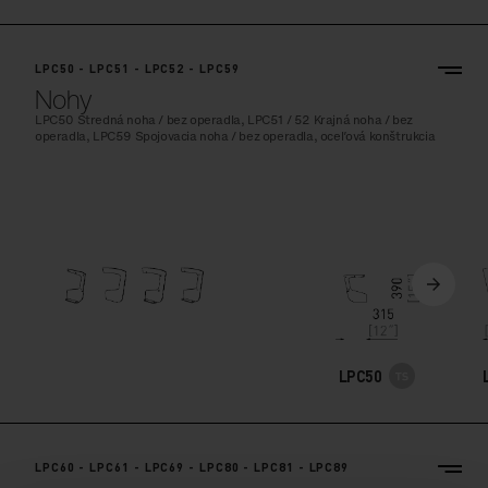
LPC50 - LPC51 - LPC52 - LPC59
Nohy
LPC50 Stredná noha / bez operadla, LPC51 / 52 Krajná noha / bez
operadla, LPC59 Spojovacia noha / bez operadla, oceľová konštrukcia
LPC50
LPC60 - LPC61 - LPC69 - LPC80 - LPC81 - LPC89