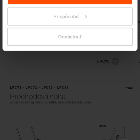
Prispôsobiť
Odmietnuť
LPC70
LPC73 - LPC74 - LPC83 - LPC84
Prechodová noha
s operadlom aj bez operadla, oceľová konštrukcia