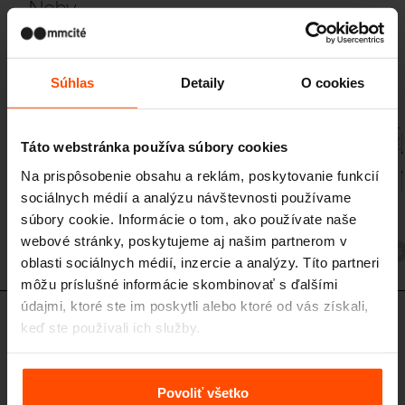
Nohy
LPC60, LPC80 Stredná noha / obojstranná, LPC61, LPC81 Krajná noha /
obojstranná, LPC69, LPC89 Spojovacia noha / obojstranná, oceľová
konštrukcia
Súhlas
Detaily
O cookies
Táto webstránka používa súbory cookies
Na prispôsobenie obsahu a reklám, poskytovanie funkcií
sociálnych médií a analýzu návštevnosti používame
súbory cookie. Informácie o tom, ako používate naše
webové stránky, poskytujeme aj našim partnerom v
LPC60
oblasti sociálnych médií, inzercie a analýzy. Títo partneri
môžu príslušné informácie skombinovať s ďalšími
údajmi, ktoré ste im poskytli alebo ktoré od vás získali,
keď ste používali ich služby.
LPC70 - LPC71 - LPC72 - LPC79
Nohy
Viac informácií nájdete na stránke
Zásady zpracování
LPC70 Stredná noha / s operadlom, LPC71 / 72 Krajná noha / s
operadlom, LPC79 Spojovacia noha / s operadlom, oceľová konštrukcia
osobních údajů
.
Povoliť všetko