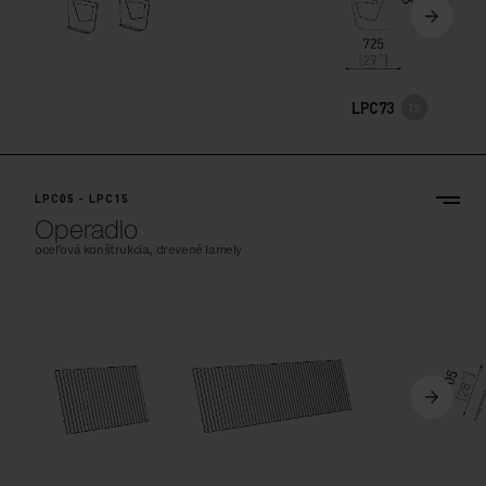
LPC73
LPC05 - LPC15
Operadlo
oceľová konštrukcia, drevené lamely