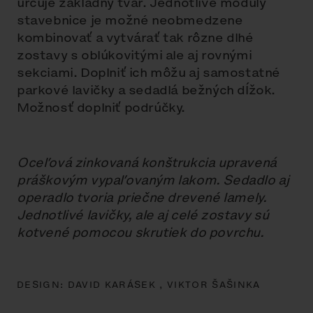
určuje základný tvar. Jednotlivé moduly
stavebnice je možné neobmedzene
kombinovať a vytvárať tak rôzne dlhé
zostavy s oblúkovitými ale aj rovnými
sekciami. Doplniť ich môžu aj samostatné
parkové lavičky a sedadlá bežných dĺžok.
Možnosť doplniť podrúčky.
Oceľová zinkovaná konštrukcia upravená
práškovým vypaľovaným lakom. Sedadlo aj
operadlo tvoria priečne drevené lamely.
Jednotlivé lavičky, ale aj celé zostavy sú
kotvené pomocou skrutiek do povrchu.
DESIGN:
DAVID KARÁSEK ,
VIKTOR ŠAŠINKA