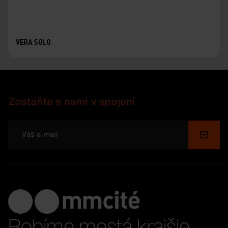
VERA SOLO
Zostaňte s nami v spojení
Odosl
Robíme mestá krajšie