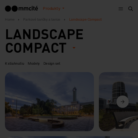
Menu
Produkty
Vyh
Home
Parkové lavičky a lavice
Landscape Compact
LANDSCAPE
COMPACT
K stiahnutiu
Modely
Design set
Predchádzajúci
Ďalší