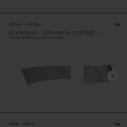
LPC15-a - LPC15-e
Konkavné / konvexné operadlo
oceľová konštrukcia, drevené lamely
LPC01 - LPC11