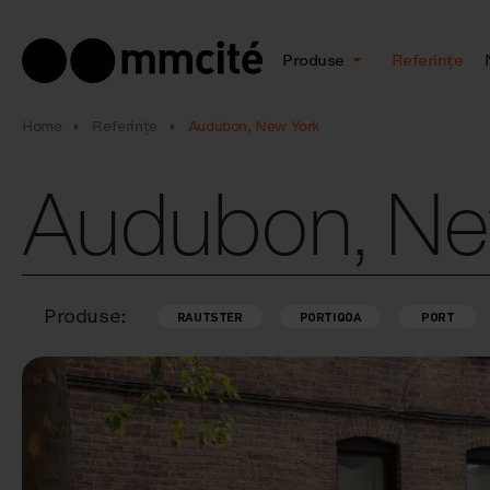
Produse
Referințe
Home
Referințe
Audubon, New York
Audubon, Ne
Produse:
RAUTSTER
PORTIQOA
PORT