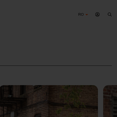
RO
Cau