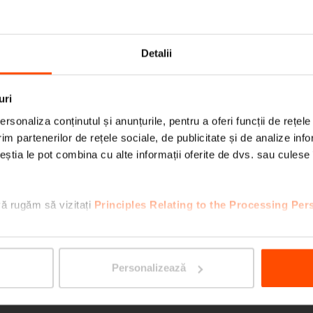
RAUTS
Detalii
uri
rsonaliza conținutul și anunțurile, pentru a oferi funcții de rețele
im partenerilor de rețele sociale, de publicitate și de analize info
ceștia le pot combina cu alte informații oferite de dvs. sau culese î
vă rugăm să vizitați
Principles Relating to the Processing Per
PORT
Personalizează