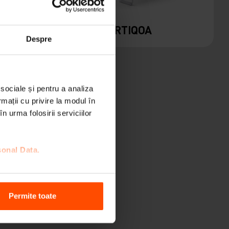
TER
PORTIQOA
Despre
 sociale și pentru a analiza
rmații cu privire la modul în
n urma folosirii serviciilor
sonal Data.
Permite toate