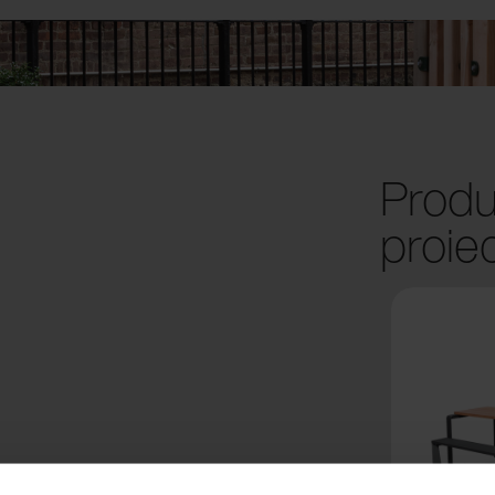
Produ
proie