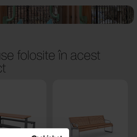
se folosite în acest
ct