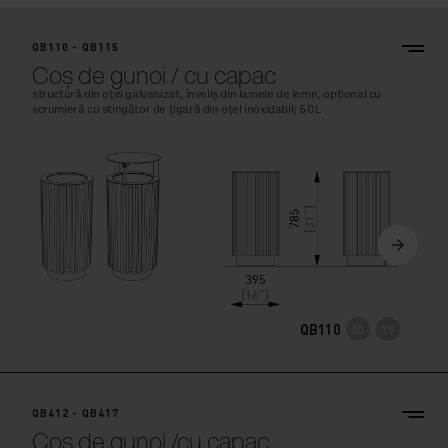
QB110 - QB115
Coș de gunoi / cu capac
structură din oțel galvanizat, înveliș din lamele de lemn, opțional cu
scrumieră cu stingător de țigară din oțel inoxidabil; 50L
QB110
QB412 - QB417
Coș de gunoi /cu capac