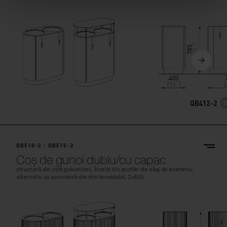
QB412-2
QB510-2 - QB515-2
Coș de gunoi dublu/cu capac
structură din oțel galvanizat, înveliș din profile din aliaj de aluminiu;
alternativ cu scrumieră din oțel inoxidabil, 2x50L