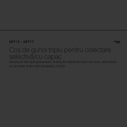
QB712 - QB717
Coș de gunoi triplu pentru colectare
selectivă/cu capac
structură din oțel galvanizat, înveliș din placă din oțel sau inox, alternativ
cu scrumieră din oțel inoxidabil, 3x50l