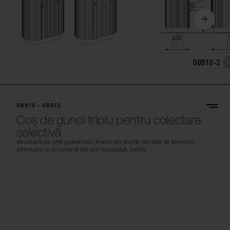
QB510-2
QB810 - QB815
Coș de gunoi triplu pentru colectare
selectivă
structură din oțel galvanizat, înveliș din profile din aliaj de aluminiu;
alternativ cu scrumieră din oțel inoxidabil, 3x50L