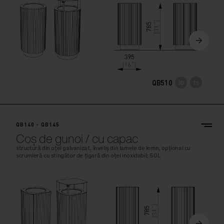
QB510
QB140 - QB145
Coș de gunoi / cu capac
structură din oțel galvanizat, înveliș din lamele de lemn, opțional cu
scrumieră cu stingător de țigară din oțel inoxidabil; 50L