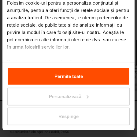
QB110-2 - QB115-2
Folosim cookie-uri pentru a personaliza conținutul și
Coș de gunoi dublu/cu capac
anunțurile, pentru a oferi funcții de rețele sociale și pentru
structură din oțel galvanizat, înveliș din lamele de lemn; alternativ cu
a analiza traficul. De asemenea, le oferim partenerilor de
scrumieră din oțel inoxidabil, 2x50L
rețele sociale, de publicitate și de analize informații cu
privire la modul în care folosiți site-ul nostru. Aceștia le
pot combina cu alte informații oferite de dvs. sau culese
în urma folosirii serviciilor lor.
Pentru mai multe informații, vă rugăm să
vizitați
Principles Relating to the Processing Personal
Data.
Permite toate
QB110-2
Personalizează
QB412-2 - QB417-2
Respinge
Coș de gunoi dublu/cu capac
structură din oțel galvanizat, înveliș din placă din oțel sau inox, alternativ
cu scrumieră din oțel inoxidabil, 2x50l