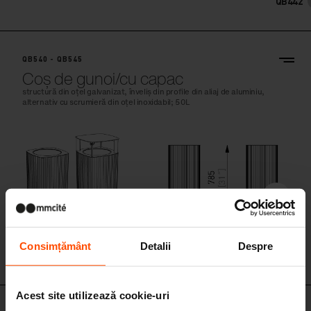
QB442
QB540 - QB545
Coș de gunoi/cu capac
structură din oțel galvanizat, înveliș din profile din aliaj de aluminiu,
alternativ cu scrumieră din oțel inoxidabil; 50L
Consimțământ
Detalii
Despre
QB540
Acest site utilizează cookie-uri