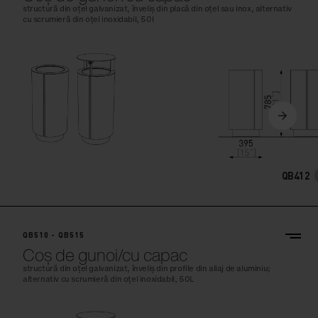
structură din oțel galvanizat, înveliș din placă din oțel sau inox, alternativ
cu scrumieră din oțel inoxidabil, 50l
QB412
QB510 - QB515
Coș de gunoi/cu capac
structură din oțel galvanizat, înveliș din profile din aliaj de aluminiu;
alternativ cu scrumieră din oțel inoxidabil, 50L