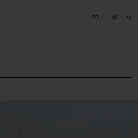
RO
Cau