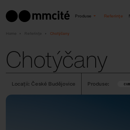
Produse
Referințe
Home
Referințe
Chotýčany
Chotýčany
Locații: České Budějovice
Produse:
CU