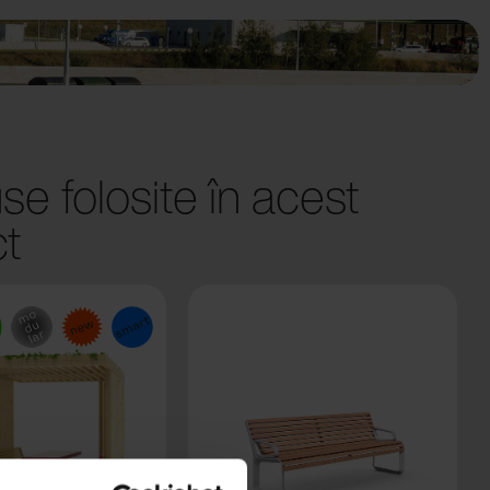
se folosite în acest
ct