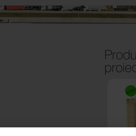
Produ
proie