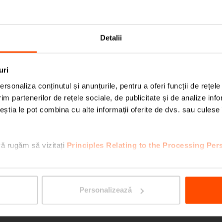
CUBY
Detalii
uri
rsonaliza conținutul și anunțurile, pentru a oferi funcții de rețele
im partenerilor de rețele sociale, de publicitate și de analize info
ceștia le pot combina cu alte informații oferite de dvs. sau culese î
vă rugăm să vizitați
Principles Relating to the Processing Per
TABLY
Personalizează