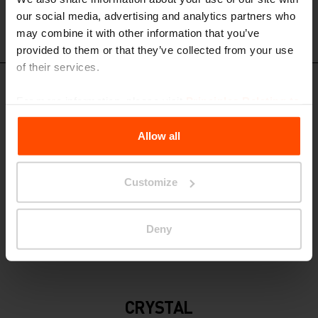
our social media, advertising and analytics partners who
CSP120
may combine it with other information that you’ve
provided to them or that they’ve collected from your use
of their services.
Set di design
For more information, please visit
Principles Relating to
the Processing Personal Data
.
Allow all
Customize
Deny
CRYSTAL