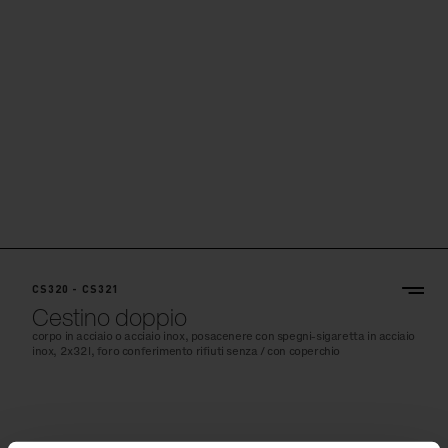
CS320 - CS321
Cestino doppio
corpo in acciaio o acciaio inox, posacenere con spegni-sigaretta in acciaio
inox, 2x32l, foro conferimento rifiuti senza / con coperchio