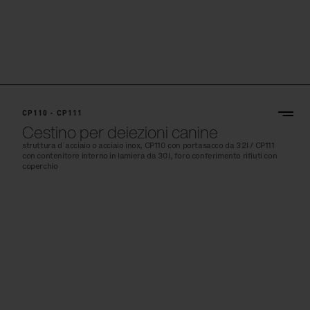
CP110 - CP111
Cestino per deiezioni canine
struttura d´acciaio o acciaio inox, CP110 con portasacco da 32l / CP111
con contenitore interno in lamiera da 30l, foro conferimento rifiuti con
coperchio