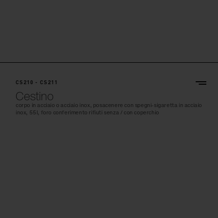
CS210 - CS211
Cestino
corpo in acciaio o acciaio inox, posacenere con spegni-sigaretta in acciaio
inox, 55l, foro conferimento rifiuti senza / con coperchio