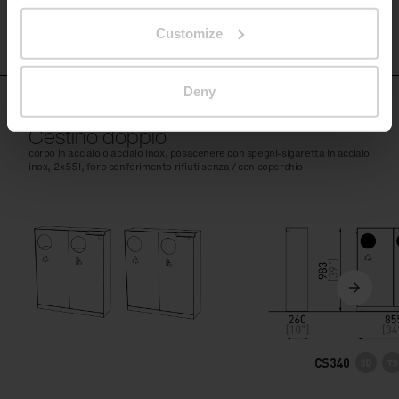
Customize
Deny
CS340 - CS341
Cestino doppio
corpo in acciaio o acciaio inox, posacenere con spegni-sigaretta in acciaio
inox, 2x55l, foro conferimento rifiuti senza / con coperchio
CS340