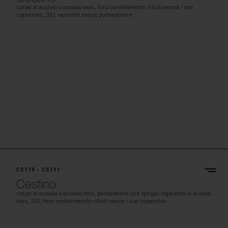
corpo in acciaio o acciaio inox, foro conferimento rifiuti senza / con
coperchio, 32l, variante senza portacenere
CS110x
CS110 - CS111
Cestino
corpo in acciaio o acciaio inox, posacenere con spegni-sigaretta in acciaio
inox, 32l, foro conferimento rifiuti senza / con coperchio