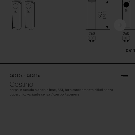
CS1
CS210x - CS211x
Cestino
corpo in acciaio o acciaio inox, 55l, foro conferimento rifiuti senza
coperchio, variante senza / con portacenere