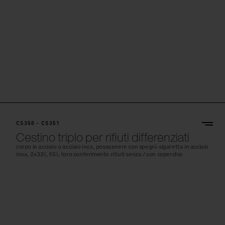
CS350 - CS351
Cestino triplo per rifiuti differenziati
corpo in acciaio o acciaio inox, posacenere con spegni-sigaretta in acciaio
inox, 2x32l, 55l, foro conferimento rifiuti senza / con coperchio