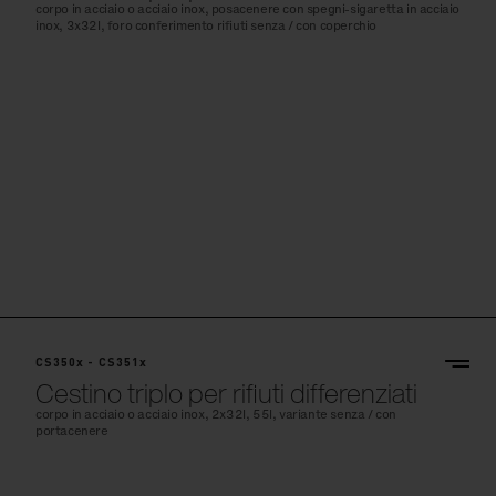
corpo in acciaio o acciaio inox, posacenere con spegni-sigaretta in acciaio
inox, 3x32l, foro conferimento rifiuti senza / con coperchio
CS350x - CS351x
Cestino triplo per rifiuti differenziati
corpo in acciaio o acciaio inox, 2x32l, 55l, variante senza / con
portacenere