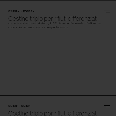
CS330x - CS331x
Cestino triplo per rifiuti differenziati
corpo in acciaio o acciaio inox, 3x32l, foro conferimento rifiuti senza
coperchio, variante senza / con portacenere
CS330 - CS331
Cestino triplo per rifiuti differenziati