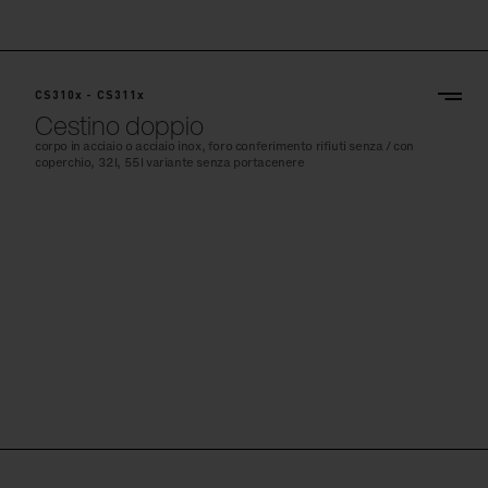
CS310x - CS311x
Cestino doppio
corpo in acciaio o acciaio inox, foro conferimento rifiuti senza / con
coperchio, 32l, 55l variante senza portacenere