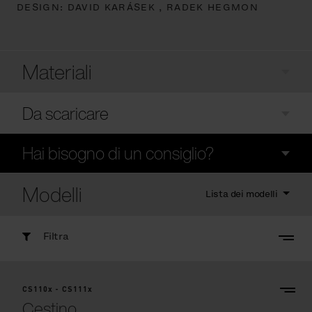
DESIGN:
DAVID KARÁSEK ,
RADEK HEGMON
Materiali
Da scaricare
Hai bisogno di un consiglio?
Modelli
Lista dei modelli
Filtra
CS110x - CS111x
Cestino