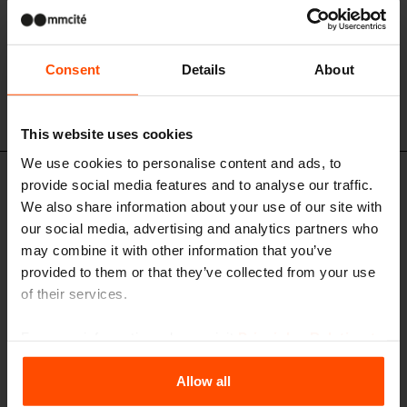
Consent
Details
About
This website uses cookies
We use cookies to personalise content and ads, to
provide social media features and to analyse our traffic.
CS340x - CS341x
Cestino doppio
We also share information about your use of our site with
our social media, advertising and analytics partners who
corpo in acciaio o acciaio inox, foro conferimento rifiuti senza / con
coperchio, 2x55l, variante senza portacenere
may combine it with other information that you’ve
provided to them or that they’ve collected from your use
of their services.
For more information, please visit
Principles Relating to
the Processing Personal Data
.
Allow all