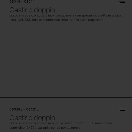
CS310 - CS311
Cestino doppio
corpo in acciaio o acciaio inox, posacenere con spegni-sigaretta in acciaio
inox, 32l, 55l, foro conferimento rifiuti senza / con coperchio
CS320x - CS321x
Cestino doppio
corpo in acciaio o acciaio inox, foro conferimento rifiuti senza / con
coperchio, 2x32l, variante senza portacenere