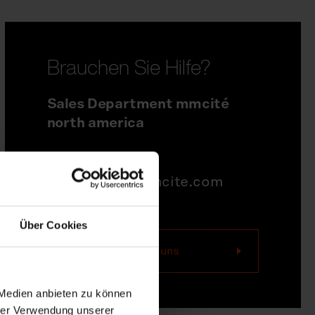
Brauchen Sie Hilfe?
Sales Department mmcité
north america
704-995-1942
quotations@mmcite.com
Über Cookies
Kontaktieren Sie uns
 Medien anbieten zu können
hrer Verwendung unserer