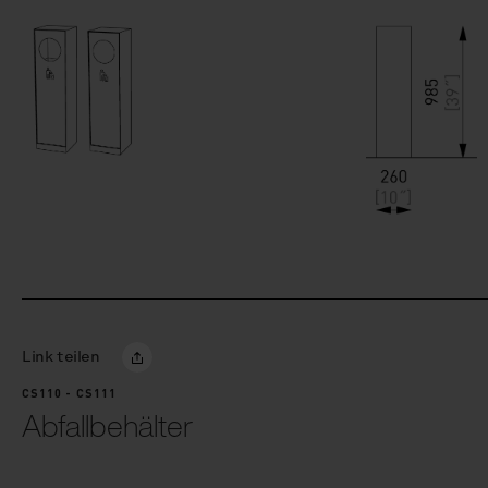
Link teilen
CS110 - CS111
Abfallbehälter