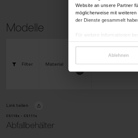
Website an unsere Partner fü
möglicherweise mit weiteren
der Dienste gesammelt habe
Modelle
Für weitere Informationen be
Ablehnen
Filter
Material
Komponenten
Link teilen
CS110x - CS111x
Abfallbehälter