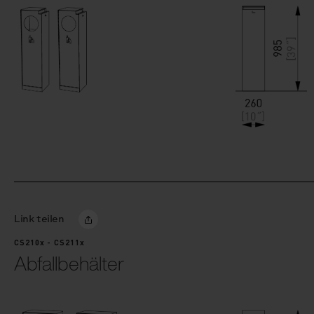
Link teilen
CS210x - CS211x
Abfallbehälter