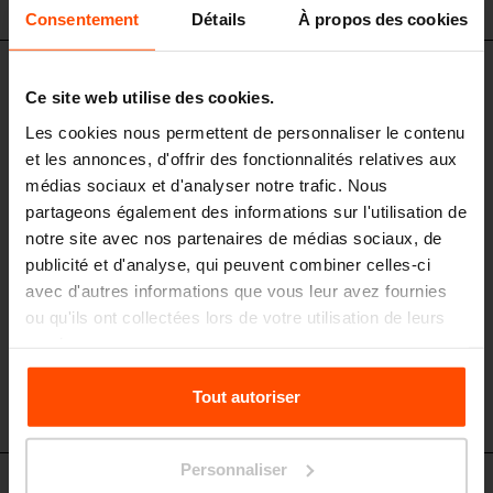
Consentement
Détails
À propos des cookies
CS340x - CS341x
Ce site web utilise des cookies.
Corbeille tri-sélectif avec 2
Les cookies nous permettent de personnaliser le contenu
compartiments
et les annonces, d'offrir des fonctionnalités relatives aux
cadre en acier, 2x55l, sans / avec clapet, version sans cendrier
médias sociaux et d'analyser notre trafic. Nous
partageons également des informations sur l'utilisation de
notre site avec nos partenaires de médias sociaux, de
publicité et d'analyse, qui peuvent combiner celles-ci
avec d'autres informations que vous leur avez fournies
ou qu'ils ont collectées lors de votre utilisation de leurs
services.
Pour plus d'informations, veuillez consulter le
Tout autoriser
site
Principles Relating to the Processing Personal
Data.
Personnaliser