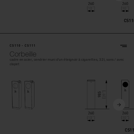
CS11
CS110 - CS111
Corbeille
cadre en acier, cendrier muni d’un éteignoir à cigarettes, 32l, sans / avec
clapet
CS1