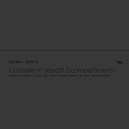
CS350x - CS351x
Corbeille tri sélectif 3 compartiments
cadre en acier, 2x32l, 55l, sans / avec clapet, version sans cendrier