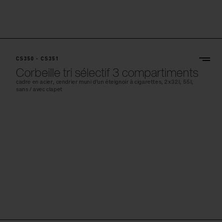
CS350 - CS351
Corbeille tri sélectif 3 compartiments
cadre en acier, cendrier muni d’un éteignoir à cigarettes, 2x32l, 55l,
sans / avec clapet