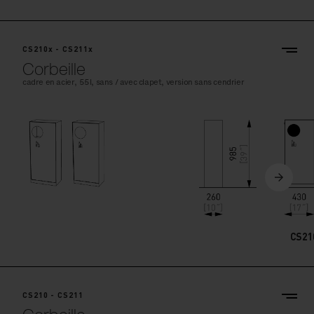
CS210x - CS211x
Corbeille
cadre en acier, 55l, sans / avec clapet, version sans cendrier
CS21
CS210 - CS211