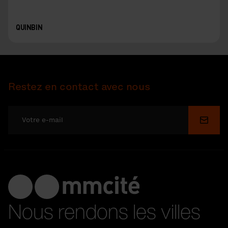
QUINBIN
Restez en contact avec nous
Soume
Nous rendons les villes