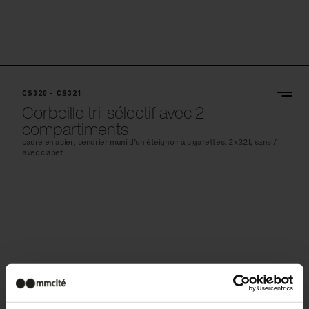
CS320 - CS321
Corbeille tri-sélectif avec 2
compartiments
cadre en acier, cendrier muni d’un éteignoir à cigarettes, 2x32l, sans /
avec clapet