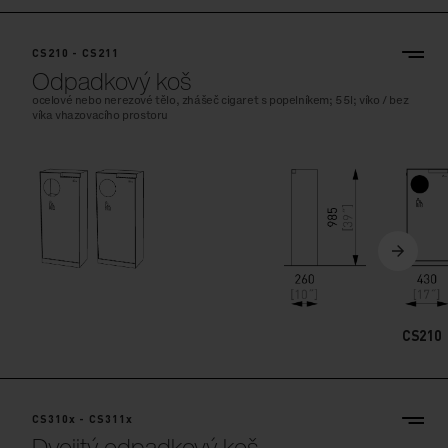
CS210 - CS211
Odpadkový koš
ocelové nebo nerezové tělo, zhášeč cigaret s popelníkem; 55l; víko / bez
víka vhazovacího prostoru
CS210
CS310x - CS311x
Dvojitý odpadkový koš