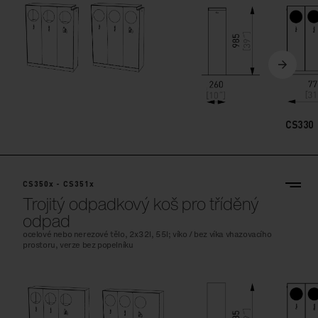
CS330
CS350x - CS351x
Trojitý odpadkový koš pro tříděný
odpad
ocelové nebo nerezové tělo, 2x32l, 55l; víko / bez víka vhazovacího
prostoru, verze bez popelníku