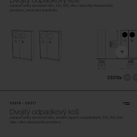
ocelové nebo nerezové tělo, 32l, 55l; víko / bez víka vhazovacího
prostoru, verze bez popelníku
CS310x
CS310 - CS311
Dvojitý odpadkový koš
ocelové nebo nerezové tělo, zhášeč cigaret s popelníkem; 32l, 55l; bez
víka / víko vhazovacího prostoru