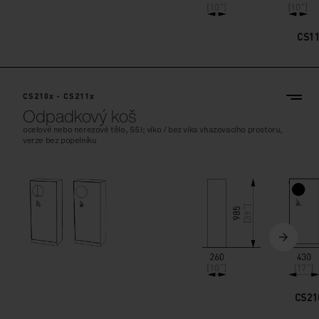
CS1
CS210x - CS211x
Odpadkový koš
ocelové nebo nerezové tělo, 55l; víko / bez víka vhazovacího prostoru,
verze bez popelníku
CS21