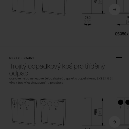
CS350x
CS350 - CS351
Trojitý odpadkový koš pro tříděný
odpad
ocelové nebo nerezové tělo, zhášeč cigaret s popelníkem, 2x32l, 55l;
víko / bez víka vhazovacího prostoru