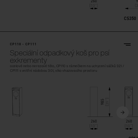
CS350
CP110 - CP111
Speciální odpadkový koš pro psí
exkrementy
ocelové nebo nerezové tělo, CP110 s rámečkem na uchycení sáčků 32l /
CP111 s vnitřní nádobou 30l, víko vhazovacího prostoru