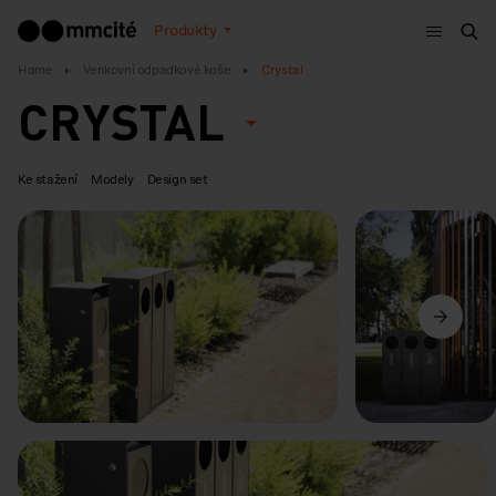
Menu
Produkty
Hle
Home
Venkovní odpadkové koše
Crystal
CRYSTAL
Ke stažení
Modely
Design set
Předchozí
Další