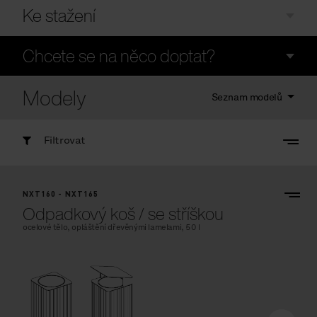
Ke stažení
Chcete se na něco doptat?
Modely
Seznam modelů
Filtrovat
NXT160 - NXT165
Odpadkový koš / se stříškou
ocelové tělo, opláštění dřevěnými lamelami, 50 l