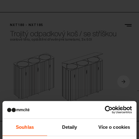
NXT180 - NXT185
Trojitý odpadkový koš / se stříškou
ocelové tělo, opláštění dřevěnými lamelami, 3x 50l
Souhlas
Detaily
Více o cookies
NXT360 - NXT365