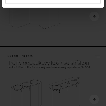
NXT380 - NXT385
Trojitý odpadkový koš / se stříškou
ocelové tělo, opláštění ocelovým nebo nerezovým plechem, 3x 50 l