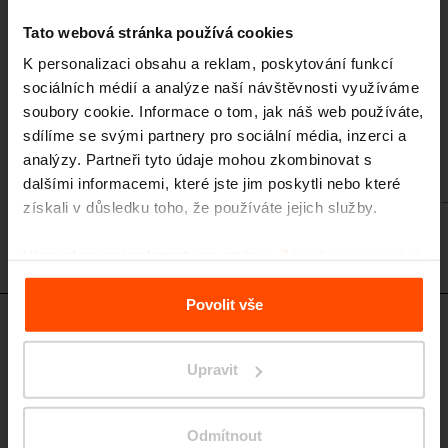
Odpadkový koš / se stříškou
Tato webová stránka používá cookies
ocelové tělo, opláštění ocelovým nebo nerezovým plechem, 50 l
K personalizaci obsahu a reklam, poskytování funkcí
sociálních médií a analýze naší návštěvnosti využíváme
soubory cookie. Informace o tom, jak náš web používáte,
sdílíme se svými partnery pro sociální média, inzerci a
analýzy. Partneři tyto údaje mohou zkombinovat s
dalšími informacemi, které jste jim poskytli nebo které
získali v důsledku toho, že používáte jejich služby.
Více informací naleznete na stránce
Zásady zpracování
osobních údajů
.
Povolit vše
NXT370 - NXT375
Dvojitý odpadkový koš / se stříškou
Upravit
ocelové tělo, opláštění ocelovým nebo nerezovým plechem, 2x 50 l
Odmítnout