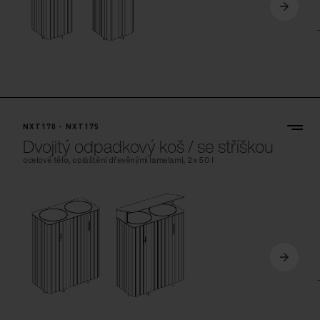
NXT170 - NXT175
Dvojitý odpadkový koš / se stříškou
ocelové tělo, opláštění dřevěnými lamelami, 2x 50 l