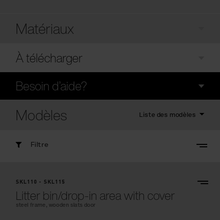
Matériaux
À télécharger
Besoin d’aide?
Modèles
Liste des modèles
Filtre
SKL110 - SKL115
Litter bin/drop-in area with cover
steel frame, wooden slats door