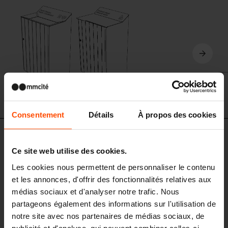
Consentement
Détails
À propos des cookies
SKL140 - SKL145
Corbeille/avec ou sans couvercle
Ce site web utilise des cookies.
cadre en acier, panneau en tôle d'acier perforée
Les cookies nous permettent de personnaliser le contenu
et les annonces, d'offrir des fonctionnalités relatives aux
médias sociaux et d'analyser notre trafic. Nous
partageons également des informations sur l'utilisation de
notre site avec nos partenaires de médias sociaux, de
publicité et d'analyse, qui peuvent combiner celles-ci