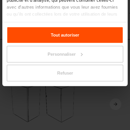
avec d'autres informations que vous leur avez fournies
ou qu'ils ont collectées lors de votre utilisation de leurs
services.
Pour plus d'informations, veuillez consulter le
Tout autoriser
site
Principles Relating to the Processing Personal
Data.
SKL150 - SKL155
Personnaliser
Corbeille/avec ou sans couvercle
cadre en acier, porte en tôle d’acier pleine
Refuser