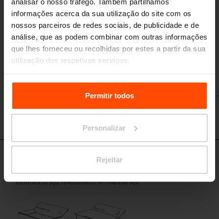
Lixeira/com tampa
analisar o nosso tráfego. Também partilhamos
estrutura de aço, revestimento de chapa perfurada
informações acerca da sua utilização do site com os
nossos parceiros de redes sociais, de publicidade e de
análise, que as podem combinar com outras informações
que lhes forneceu ou recolhidas por estes a partir da sua
utilização dos respetivos serviços.
Para mais informações, por favor visite
Principles
Relating to the Processing Personal Data.
Permitir todos
Personalizar
Rejeitar
SKL150 - SKL155
Lixeira/com tampa
estrutura de aço, revestimento de chapa de aço