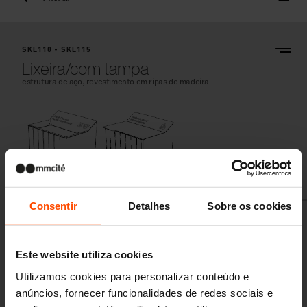
SKL110 - SKL115
Lixeira/com tampa
estrutura de aço, revestimento em ripas de madeira
Consentir
Detalhes
Sobre os cookies
Este website utiliza cookies
Utilizamos cookies para personalizar conteúdo e
SKL140 - SKL145
anúncios, fornecer funcionalidades de redes sociais e