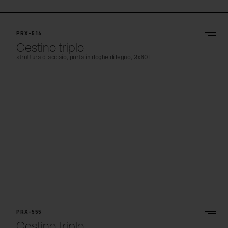
PRX-516
Cestino triplo
struttura d´acciaio, porta in doghe di legno, 3x60l
PRX-555
Cestino triplo