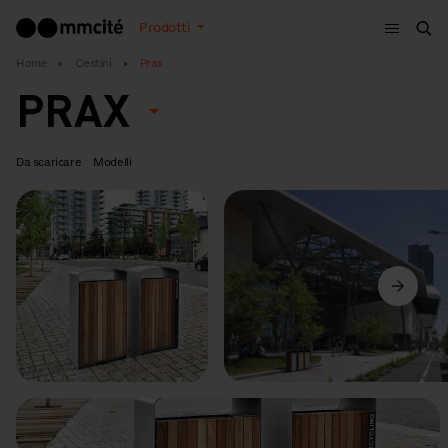
Menù
Prodotti
Cer
Home
Cestini
Prax
PRAX
Da scaricare
Modelli
Precedente
Avanti