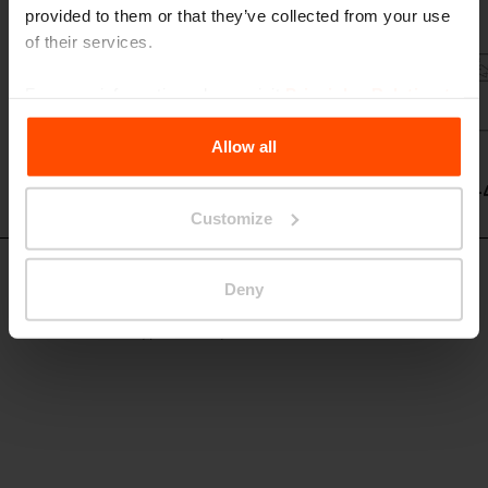
provided to them or that they’ve collected from your use
of their services.
For more information, please visit
Principles Relating to
the Processing Personal Data
.
Allow all
PRX-
Customize
PRX-455
Deny
Cestino doppio
struttura d´acciaio, porta in HPL, 2x55l