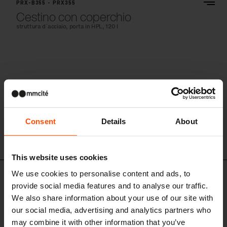
PRX-B355 - PRX355
Cestino con coperchio
struttura d´acciaio, porta in HPL, 120 l
Consent
Details
About
This website uses cookies
We use cookies to personalise content and ads, to
PRX-416
provide social media features and to analyse our traffic.
Cestino doppio
We also share information about your use of our site with
struttura d´acciaio, porta in doghe di legno, 2x55l
our social media, advertising and analytics partners who
may combine it with other information that you’ve