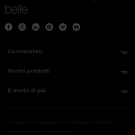
belle
Conosceteci
Nostri prodotti
E molto di più
All rights reserved and products information protected by mmcité.
Coded by DesignDev. Haunted by creepy.