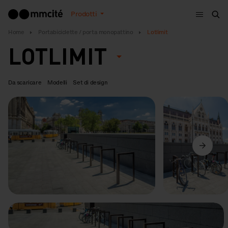
Menù
Prodotti
Cer
Home
Portabiciclette / porta monopattino
Lotlimit
LOTLIMIT
Da scaricare
Modelli
Set di design
Precedente
Avanti