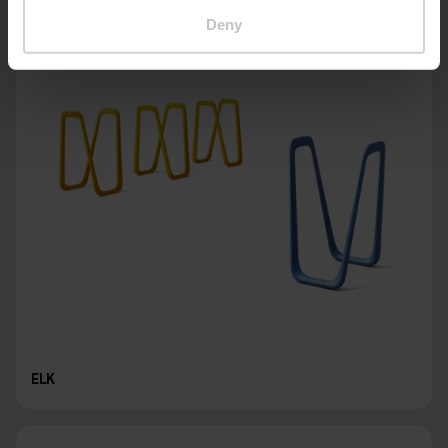
Deny
ELK