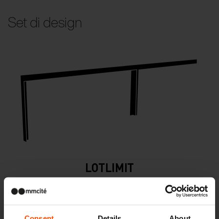
Set di design
LOTLIMIT
ringhiere
Consent
Details
About