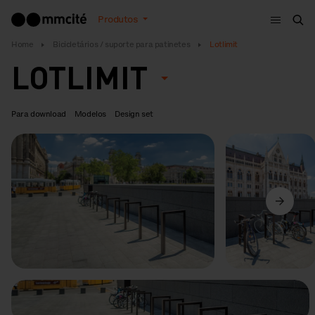
Menu
Produtos
Bus
Home
Bicicletários / suporte para patinetes
Lotlimit
LOTLIMIT
Para download
Modelos
Design set
Anterior
Seguinte