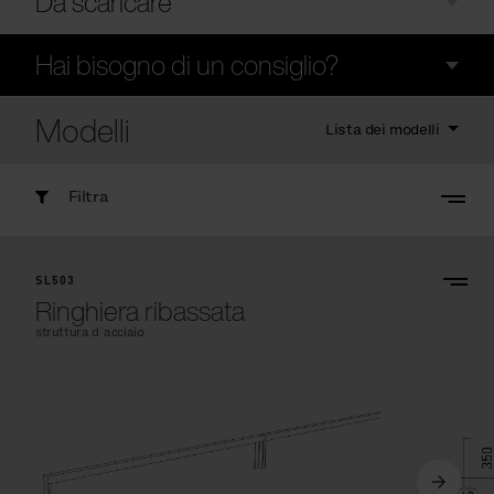
Da scaricare
Hai bisogno di un consiglio?
Modelli
Lista dei modelli
Filtra
SL503
Ringhiera ribassata
struttura d´acciaio