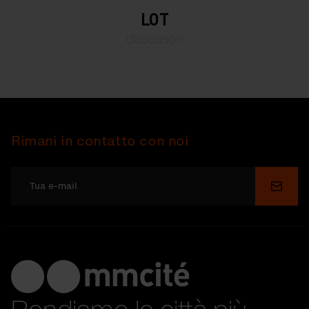
LOT
dissuasori
Rimani in contatto con noi
Invia