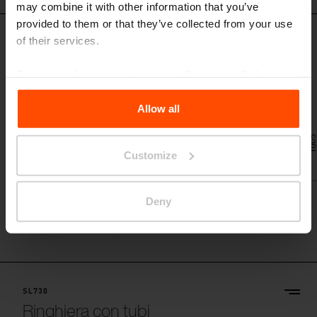
may combine it with other information that you’ve
provided to them or that they’ve collected from your use
of their services.
SL650
Ringhiera con fili
For more information, please visit
Principles Relating to
struttura d´acciaio, quattro fili in acciaio inox
the Processing Personal Data
.
Allow all
Customize
Deny
SL730
Ringhiera con tubi