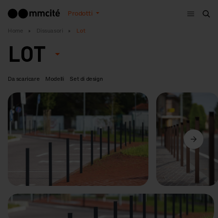
Menù
Prodotti
Cer
Home
Dissuasori
Lot
LOT
Da scaricare
Modelli
Set di design
Precedente
Avanti