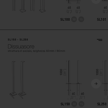
SL100
SL101
SL150 - SL250
Dissuasore
struttura d´acciaio, larghezza 60mm / 80mm
SL150
SL250