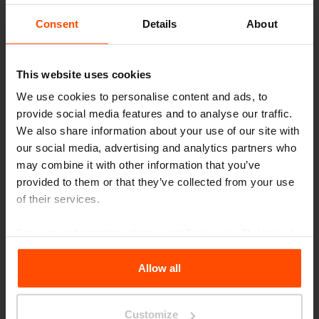
Consent
Details
About
This website uses cookies
We use cookies to personalise content and ads, to
provide social media features and to analyse our traffic.
We also share information about your use of our site with
our social media, advertising and analytics partners who
LOTLIMIT
may combine it with other information that you’ve
portabiciclette / porta monopattino
provided to them or that they’ve collected from your use
of their services.
For more information, please visit
Principles Relating to
the Processing Personal Data
.
Prodotti simili
Allow all
Customize