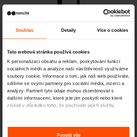
Souhlas
Detaily
Více o cookies
Tato webová stránka používá cookies
LOTLIMIT
K personalizaci obsahu a reklam, poskytování funkcí
stojany na kola / koloběžky
sociálních médií a analýze naší návštěvnosti využíváme
soubory cookie. Informace o tom, jak náš web používáte,
sdílíme se svými partnery pro sociální média, inzerci a
analýzy. Partneři tyto údaje mohou zkombinovat s
dalšími informacemi, které jste jim poskytli nebo které
Podobné produkty
získali v důsledku toho, že používáte jejich služby.
Více informací naleznete na stránce
Zásady zpracování
osobních údajů
.
Povolit vše