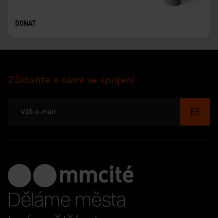
DONAT
Zůstaňte s námi ve spojení
Odesl
Děláme města