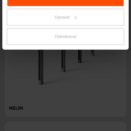
Upravit
Odmítnout
MIELON