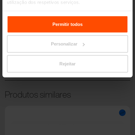
utilização dos respetivos serviços.
Para mais informações, por favor visite
Principles
Relating to the Processing Personal Data.
Permitir todos
Personalizar
VERA BABY
Crianças
Rejeitar
Produtos similares