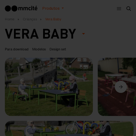
Menu
Produtos
Bus
Home
Crianças
Vera Baby
VERA BABY
Para download
Modelos
Design set
Anterior
Seguinte