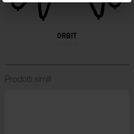
ORBIT
panchine
Prodotti simili