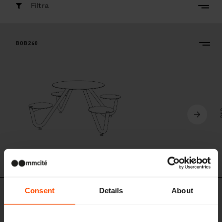
Filtra
BOB240
Consent
Details
About
BOB440