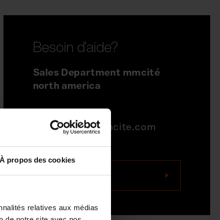
Besoin d’aide?
Sales Department mmcité
north america
704-995-1942
quotations@mmcite.com
À propos des cookies
Nous contacter
nnalités relatives aux médias
on de notre site avec nos