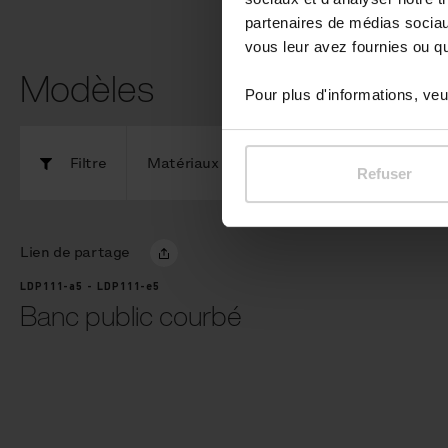
partenaires de médias sociaux
vous leur avez fournies ou qu'
Modèles
Pour plus d'informations, veui
Filtre
Matériaux
C
Refuser
Lien de partage
LDP111-a5 - LDP111-e5
Banc public courbé