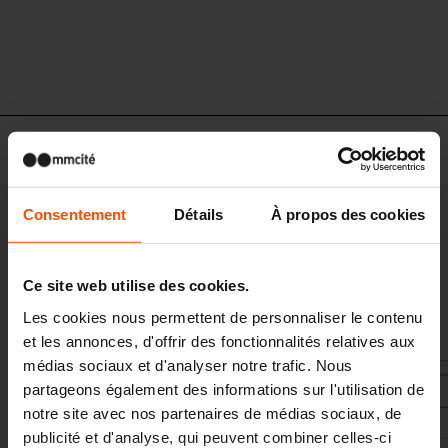
CON315 - CON316
Élément d'assise avec ouverture pour
les fleurs
Consentement
Détails
À propos des cookies
structure en acier, base en béton, siège en lamelles de bois, 145 l
Ce site web utilise des cookies.
Les cookies nous permettent de personnaliser le contenu
et les annonces, d'offrir des fonctionnalités relatives aux
médias sociaux et d'analyser notre trafic. Nous
partageons également des informations sur l'utilisation de
notre site avec nos partenaires de médias sociaux, de
publicité et d'analyse, qui peuvent combiner celles-ci