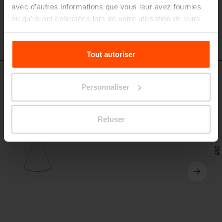
avec d'autres informations que vous leur avez fournies
ou qu'ils ont collectées lors de votre utilisation de leurs
services.
Pour plus d'informations, veuillez consulter le
Tout autoriser
site
Principles Relating to the Processing Personal
Data.
CON412
Personnaliser
Tabouret
structure en acier, pied en béton, assise en HPL
Refuser