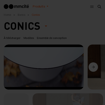
Menu
Produits
Che
Home
Bancs
Conics
CONICS
À télécharger
Modèles
Ensemble de conception
Précédent
Suivant