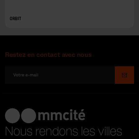
ORBIT
Restez en contact avec nous
Soume
Nous rendons les villes