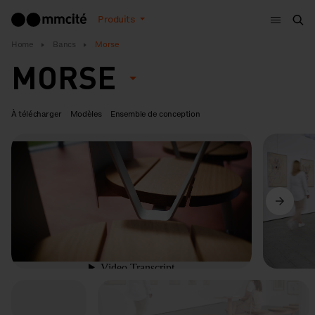
Menu
Produits
Che
Home
Bancs
Morse
MORSE
À télécharger
Modèles
Ensemble de conception
Précédent
Suivant