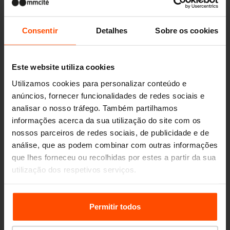
Design set
Consentir
Detalhes
Sobre os cookies
Este website utiliza cookies
Utilizamos cookies para personalizar conteúdo e
anúncios, fornecer funcionalidades de redes sociais e
analisar o nosso tráfego. Também partilhamos
informações acerca da sua utilização do site com os
nossos parceiros de redes sociais, de publicidade e de
análise, que as podem combinar com outras informações
que lhes forneceu ou recolhidas por estes a partir da sua
utilização dos respetivos serviços.
WOODY
bancos de parque
Para mais informações, por favor visite
Principles
Relating to the Processing Personal Data.
Permitir todos