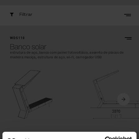
Filtrar
WDS110
Banco solar
estrutura de aço, banco com painel fotovoltáico, assento de placas de
madeira maciça, estrutura de aço, wi-fi, carregador USB