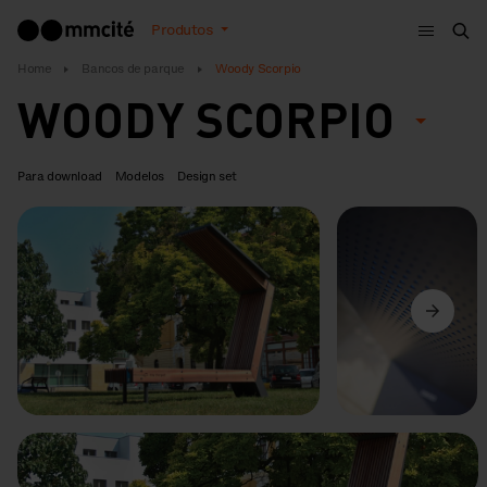
Menu
Produtos
Bus
Home
Bancos de parque
Woody Scorpio
WOODY SCORPIO
Para download
Modelos
Design set
Anterior
Seguinte