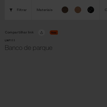
Filtrar
Materiais
C
Compartilhar link
New
LNF111
Banco de parque