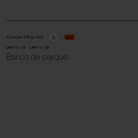
Compartilhar link
New
LNF111-10 - LNF111-20
Banco de parque