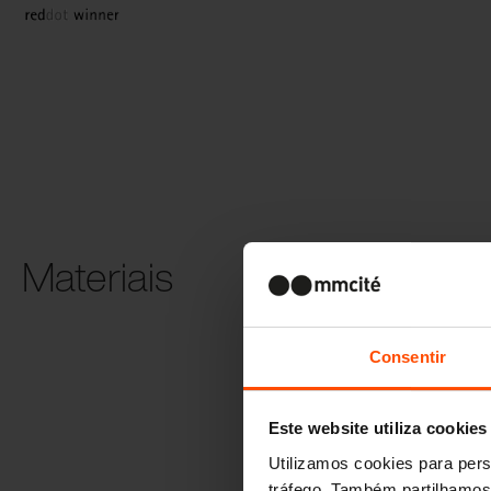
Materiais
Madeira trat
termicament
Consentir
Este website utiliza cookies
Utilizamos cookies para pers
Tubos de aço
tráfego. Também partilhamos 