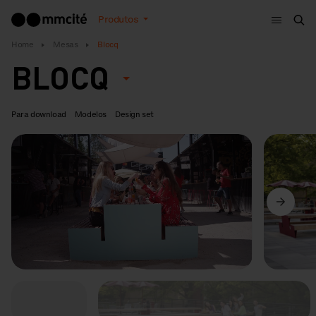
Menu
Produtos
Bus
Home
Mesas
Blocq
BLOCQ
Para download
Modelos
Design set
Anterior
Seguinte