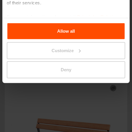
of their services.
For more information, please visit
Principles Relating to
the Processing Personal Data
.
Allow all
Customize
STACK
Deny