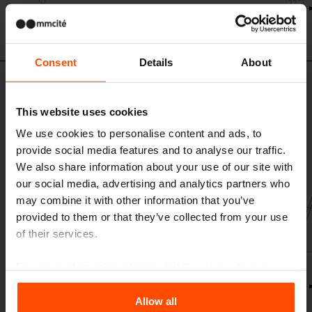
Consent
Details
About
LVR296 / LVR297 / LVR298
Kit della panchina prolungata su
This website uses cookies
gamba centrale con schienale e
We use cookies to personalise content and ads, to
braccioli
provide social media features and to analyse our traffic.
struttura d´acciaio, sedile e schienale in tondini d’ acciaio o acciaio inox
We also share information about your use of our site with
our social media, advertising and analytics partners who
may combine it with other information that you’ve
provided to them or that they’ve collected from your use
of their services.
For more information, please visit
Principles Relating to
the Processing Personal Data
.
Allow all