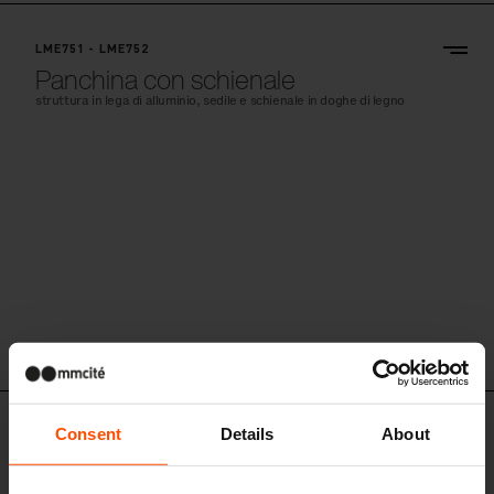
LME751 - LME752
Panchina con schienale
struttura in lega di alluminio, sedile e schienale in doghe di legno
Consent
Details
About
LME156 - LME157 - LME158
Panchina / panchina doppia con
schienale e braccioli