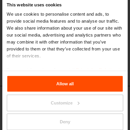
This website uses cookies
struttura in lega di alluminio, sedile e schienale realizzati in doghe di
legno
We use cookies to personalise content and ads, to
provide social media features and to analyse our traffic.
We also share information about your use of our site with
our social media, advertising and analytics partners who
may combine it with other information that you’ve
provided to them or that they’ve collected from your use
of their services.
For more information, please visit
Principles Relating to
the Processing Personal Data
.
Allow all
LME756 - LME757
Customize
Panchina con schienale e braccioli
struttura in lega di alluminio, sedile e schienale in doghe di legno
Deny