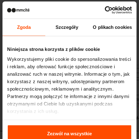
LME156 - LME157 - LME158
Ławka parkowa z oparciem i
podłokietnikami / ławka parkowa
Zgoda
Szczegóły
O plikach cookies
podwójna z oparciem i
podłokietnikami
konstrukcja z odlewu ze stopu aluminium, siedzisko i oparcie z
Niniejsza strona korzysta z plików cookie
drewnianych desek
Wykorzystujemy pliki cookie do spersonalizowania treści
i reklam, aby oferować funkcje społecznościowe i
analizować ruch w naszej witrynie. Informacje o tym, jak
korzystasz z naszej witryny, udostępniamy partnerom
społecznościowym, reklamowym i analitycznym.
Partnerzy mogą połączyć te informacje z innymi danymi
otrzymanymi od Ciebie lub uzyskanymi podczas
korzystania z ich usług.
LME156
Więcej informacji można znaleźć na stronie
Principles
Relating to the Processing Personal Data
.
Zezwól na wszystkie