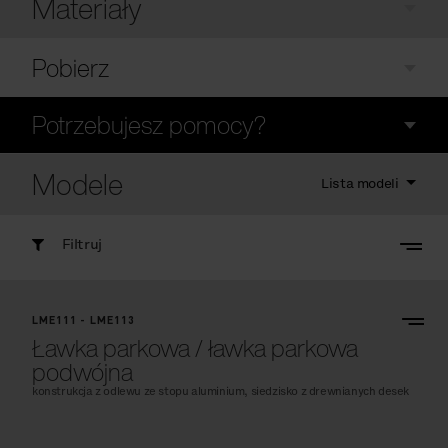
Materiały
Pobierz
Potrzebujesz pomocy?
Modele
Lista modeli
Filtruj
LME111 - LME113
Ławka parkowa / ławka parkowa
podwójna
konstrukcja z odlewu ze stopu aluminium, siedzisko z drewnianych desek