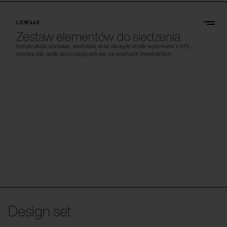
LOW460
Zestaw elementów do siedzenia
konstrukcja stalowa, siedziska oraz okrągły stolik wykonane z HPL,
dostęp dla osób poruszających się na wózkach inwalidzkich
Design set