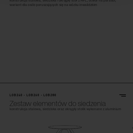
konstrukcja stalowa, siedziska i okrągły stół z HPL, otwór na parasol,
wariant dla osób poruszających się na wózku inwalidzkim
LOB240 - LOB260 - LOB280
Zestaw elementów do siedzenia
konstrukcja stalowa, siedziska oraz okrągły stolik wykonane z aluminium