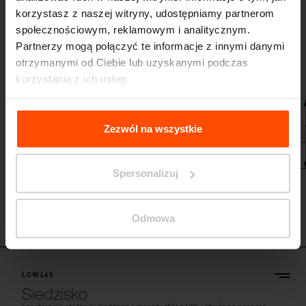
korzystasz z naszej witryny, udostępniamy partnerom
LOW265
społecznościowym, reklamowym i analitycznym.
Siedzisko
Partnerzy mogą połączyć te informacje z innymi danymi
konstrukcja stalowa, siedziska i okrągły stół z aluminium, otwór na
otrzymanymi od Ciebie lub uzyskanymi podczas
parasol, wariant dla osób poruszających się na wózku inwalidzkim
korzystania z ich usług.
Więcej informacji można znaleźć na stronie
Principles
Relating to the Processing Personal Data
.
Zezwól na wszystkie
Spersonalizuj
Odmowa
LOW465
Siedzisko