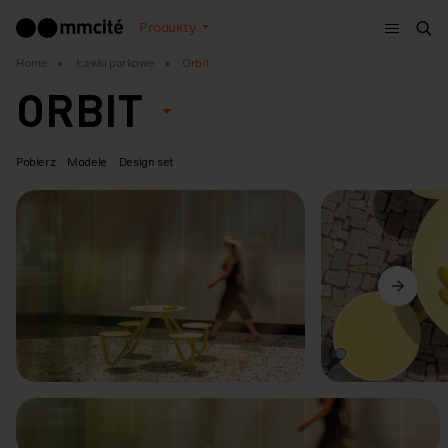
Menu
Produkty
Szu
Home
Ławki parkowe
Orbit
ORBIT
Pobierz
Modele
Design set
Poprzedni
Dalej