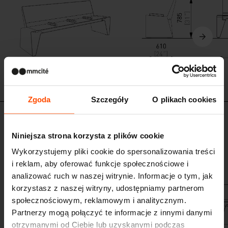
Zgoda
Szczegóły
O plikach cookies
LRA492-05
Ławka parkowa z podłokietnikami
Niniejsza strona korzysta z plików cookie
konstrukcja stalowa z giętej blachy stalowej, siedzisko i oparcie z HPL,
Wykorzystujemy pliki cookie do spersonalizowania treści
stalowe podłokietniki, nierdzewne elementy dzielące
i reklam, aby oferować funkcje społecznościowe i
analizować ruch w naszej witrynie. Informacje o tym, jak
korzystasz z naszej witryny, udostępniamy partnerom
społecznościowym, reklamowym i analitycznym.
Partnerzy mogą połączyć te informacje z innymi danymi
otrzymanymi od Ciebie lub uzyskanymi podczas