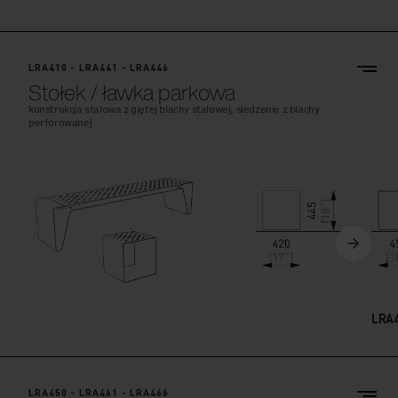
LRA410 - LRA441 - LRA446
Stołek / ławka parkowa
konstrukcja stalowa z giętej blachy stalowej, siedzenie z blachy
perforowanej
LRA
LRA450 - LRA461 - LRA466