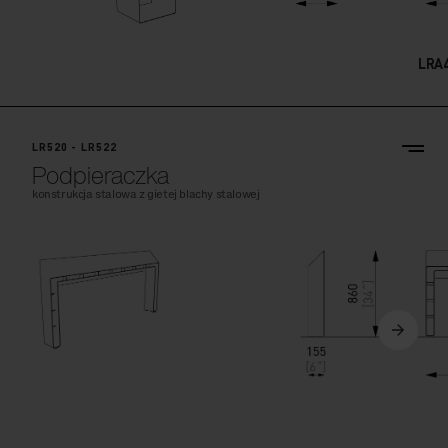
LRA
LR520 - LR522
Podpieraczka
konstrukcja stalowa z gietej blachy stalowej