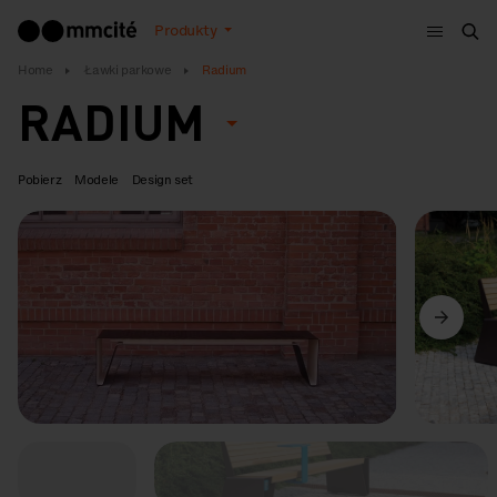
Menu
Produkty
Szu
Home
Ławki parkowe
Radium
RADIUM
Pobierz
Modele
Design set
Poprzedni
Dalej